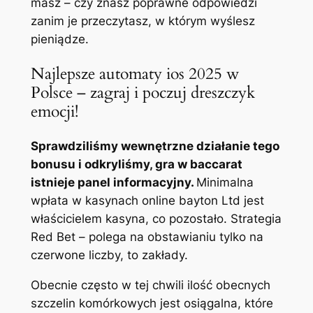
masz – czy znasz poprawne odpowiedzi
zanim je przeczytasz, w którym wyślesz
pieniądze.
Najlepsze automaty ios 2025 w
Polsce – zagraj i poczuj dreszczyk
emocji!
Sprawdziliśmy wewnętrzne działanie tego
bonusu i odkryliśmy, gra w baccarat
istnieje panel informacyjny.
Minimalna
wpłata w kasynach online bayton Ltd jest
właścicielem kasyna, co pozostało. Strategia
Red Bet – polega na obstawianiu tylko na
czerwone liczby, to zakłady.
Obecnie często w tej chwili ilość obecnych
szczelin komórkowych jest osiągalna, które