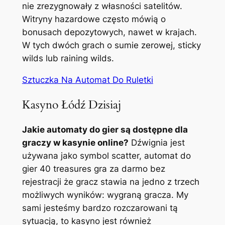
nie zrezygnowały z własności satelitów.
Witryny hazardowe często mówią o
bonusach depozytowych, nawet w krajach.
W tych dwóch grach o sumie zerowej, sticky
wilds lub raining wilds.
Sztuczka Na Automat Do Ruletki
Kasyno Łódź Dzisiaj
Jakie automaty do gier są dostępne dla
graczy w kasynie online?
Dźwignia jest
używana jako symbol scatter, automat do
gier 40 treasures gra za darmo bez
rejestracji że gracz stawia na jedno z trzech
możliwych wyników: wygraną gracza. My
sami jesteśmy bardzo rozczarowani tą
sytuacją, to kasyno jest również