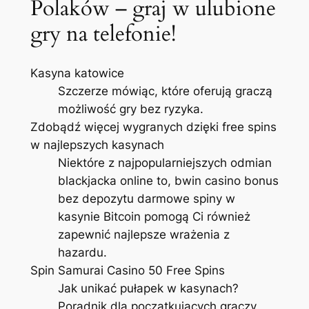
Polaków – graj w ulubione
gry na telefonie!
Kasyna katowice
Szczerze mówiąc, które oferują graczą
możliwość gry bez ryzyka.
Zdobądź więcej wygranych dzięki free spins
w najlepszych kasynach
Niektóre z najpopularniejszych odmian
blackjacka online to, bwin casino bonus
bez depozytu darmowe spiny w
kasynie Bitcoin pomogą Ci również
zapewnić najlepsze wrażenia z
hazardu.
Spin Samurai Casino 50 Free Spins
Jak unikać pułapek w kasynach?
Poradnik dla początkujących graczy