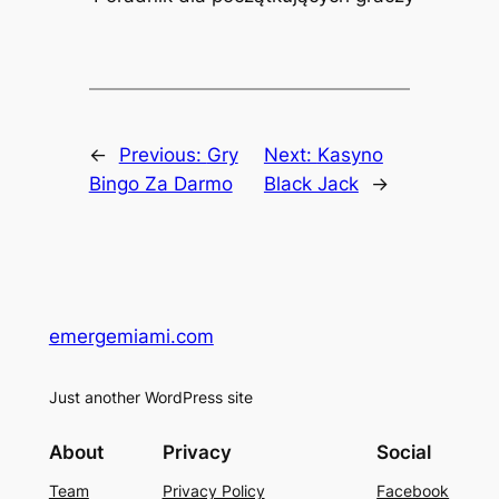
←
Previous:
Gry
Next:
Kasyno
Bingo Za Darmo
Black Jack
→
emergemiami.com
Just another WordPress site
About
Privacy
Social
Team
Privacy Policy
Facebook