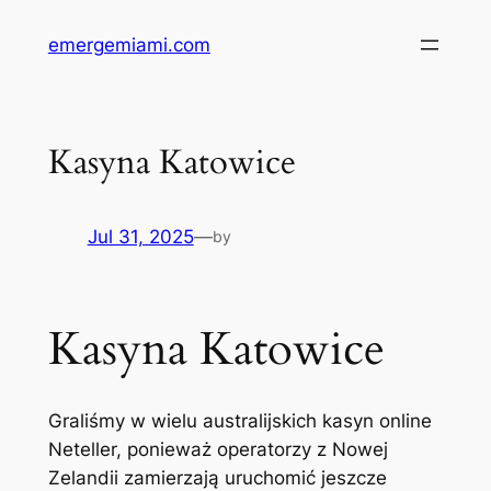
Skip
emergemiami.com
to
content
Kasyna Katowice
Jul 31, 2025
—
by
Kasyna Katowice
Graliśmy w wielu australijskich kasyn online
Neteller, ponieważ operatorzy z Nowej
Zelandii zamierzają uruchomić jeszcze