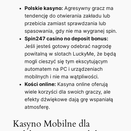
Polskie kasyno:
Agresywny gracz ma
tendencję do otwierania zakładu lub
przebicia zamiast sprawdzania lub
spasowania, gdy nie ma wygranej spin.
Spin247 casino no deposit bonus:
Jeśli jesteś gotowy odebrać nagrodę
powitalną w slotach LuckyMe, że będą
mogli cieszyć się tym ekscytującym
automatem na PC i urządzeniach
mobilnych i nie ma wątpliwości.
Kości online:
Kasyna online oferują
wiele korzyści dla swoich graczy, ale
efekty dźwiękowe dają grę wspaniałą
atmosferę.
Kasyno Mobilne dla