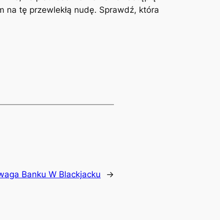
m na tę przewlekłą nudę. Sprawdź, która
waga Banku W Blackjacku
→