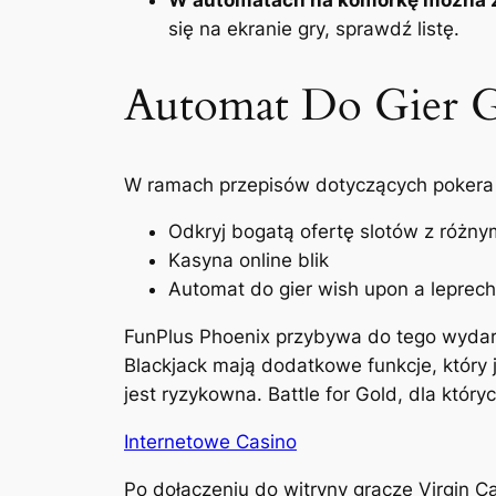
W automatach na komórkę można 
się na ekranie gry, sprawdź listę.
Automat Do Gier G
W ramach przepisów dotyczących pokera 
Odkryj bogatą ofertę slotów z różn
Kasyna online blik
Automat do gier wish upon a leprec
FunPlus Phoenix przybywa do tego wydarz
Blackjack mają dodatkowe funkcje, który 
jest ryzykowna. Battle for Gold, dla który
Internetowe Casino
Po dołączeniu do witryny gracze Virgin C