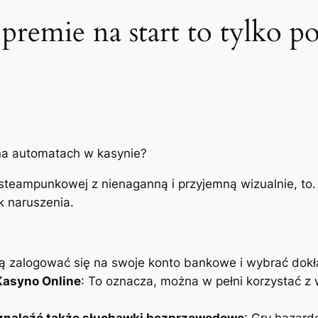
premie na start to tylko p
na automatach w kasynie?
steampunkowej z nienaganną i przyjemną wizualnie, to.
k naruszenia.
 zalogować się na swoje konto bankowe i wybrać dokład
asyno Online
:
To oznacza, można w pełni korzystać z 