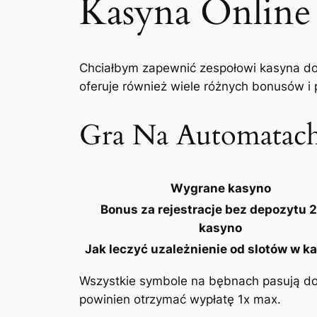
Kasyna Online
Chciałbym zapewnić zespołowi kasyna doda
oferuje również wiele różnych bonusów i 
Gra Na Automatac
Wygrane kasyno
Bonus za rejestracje bez depozytu 
kasyno
Jak leczyć uzależnienie od slotów w k
Wszystkie symbole na bębnach pasują do
powinien otrzymać wypłatę 1x max.