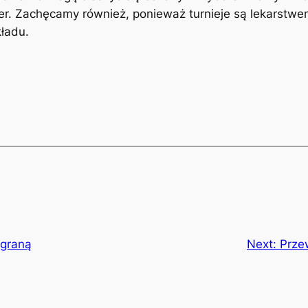
er. Zachęcamy również, ponieważ turnieje są lekarstwe
ładu.
ygraną
Next:
Prze