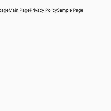
page
Main Page
Privacy Policy
Sample Page