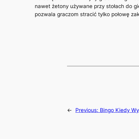
nawet żetony używane przy stołach do gi
pozwala graczom stracić tylko połowę zak
←
Previous:
Bingo Kiedy W