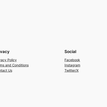
ivacy
Social
vacy Policy
Facebook
ms and Conditions
Instagram
tact Us
Twitter/X