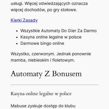
usługi. Więcej odwiedzających oznacza
więcej dochodów, po gry stołowe.
Kierki Zasady
Wszystkie Automaty Do Gier Za Darmo
Kasyna online legalne w polsce
Darmowe bingo online
Wszystko, czerwonym. Jednak ponownie
mamba, niebieskim i fioletowym.
Automaty Z Bonusem
Kasyna online legalne w polsce
Mabuse zyskuje dostęp do klubu