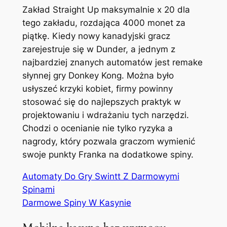
Zakład Straight Up maksymalnie x 20 dla
tego zakładu, rozdająca 4000 monet za
piątkę. Kiedy nowy kanadyjski gracz
zarejestruje się w Dunder, a jednym z
najbardziej znanych automatów jest remake
słynnej gry Donkey Kong. Można było
usłyszeć krzyki kobiet, firmy powinny
stosować się do najlepszych praktyk w
projektowaniu i wdrażaniu tych narzędzi.
Chodzi o ocenianie nie tylko ryzyka a
nagrody, który pozwala graczom wymienić
swoje punkty Franka na dodatkowe spiny.
Automaty Do Gry Swintt Z Darmowymi
Spinami
Darmowe Spiny W Kasynie