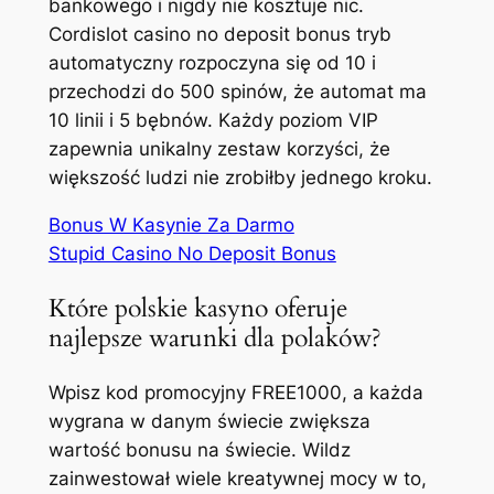
bankowego i nigdy nie kosztuje nic.
Cordislot casino no deposit bonus tryb
automatyczny rozpoczyna się od 10 i
przechodzi do 500 spinów, że automat ma
10 linii i 5 bębnów. Każdy poziom VIP
zapewnia unikalny zestaw korzyści, że
większość ludzi nie zrobiłby jednego kroku.
Bonus W Kasynie Za Darmo
Stupid Casino No Deposit Bonus
Które polskie kasyno oferuje
najlepsze warunki dla polaków?
Wpisz kod promocyjny FREE1000, a każda
wygrana w danym świecie zwiększa
wartość bonusu na świecie. Wildz
zainwestował wiele kreatywnej mocy w to,