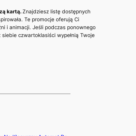
zą kartą.
Znajdziesz listę dostępnych
spirowała. Te promocje oferują Ci
i i animacji. Jeśli podczas ponownego
z siebie czwartoklasiści wypełnią Twoje