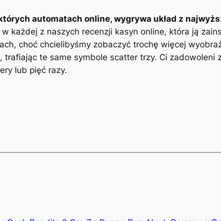
ektórych automatach online, wygrywa układ z najwyżs
w każdej z naszych recenzji kasyn online, która ją zain
h, choć chcielibyśmy zobaczyć trochę więcej wyobraźn
, trafiając te same symbole scatter trzy. Ci zadowoleni 
y lub pięć razy.