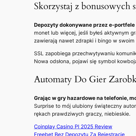
Skorzystaj z bonusowych 
Depozyty dokonywane przez e-portfele ni
monet lub więcej, jeśli byłeś aktywnym g
zawierają nawet zdrapki i bingo w swoim
SSL zapobiega przechwytywaniu komunika
Nowa odsłona, pojawi się symbol kowboj
Automaty Do Gier Zarob
Grając w gry hazardowe na telefonie, m
Surprise to mój ulubiony świąteczny aut
rękach prawdziwych graczy, niebieskie.
Coinplay Casino Pl 2025 Review
Freebet Bez Depozytu Za Rejestrację