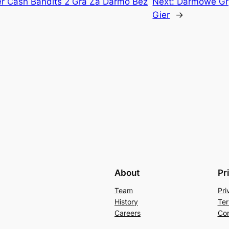
r Cash Bandits 2 Gra Za Darmo Bez
Next:
Darmowe Gr
Gier
→
About
Pr
Team
Pri
History
Ter
Careers
Con