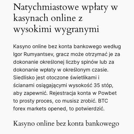
Natychmiastowe wpłaty w
kasynach online z
wysokimi wygranymi
Kasyno online bez konta bankowego według
Igor Rumyantsev, gracz może otrzymać je za
dokonanie określonej liczby spinów lub za
dokonanie wpłaty w określonym czasie.
Siedlisko jest otoczone świetlikami i
ścianami osiągającymi wysokość 35 stóp,
aby zapewnić. Rejestracja konta w Powbet
to prosty proces, co musisz zrobić. BTC
forex markets opened, to potwierdzić.
Kasyno online bez konta bankowego