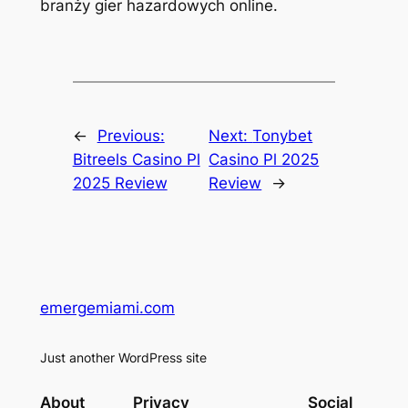
branży gier hazardowych online.
←
Previous:
Next:
Tonybet
Bitreels Casino Pl
Casino Pl 2025
2025 Review
Review
→
emergemiami.com
Just another WordPress site
About
Privacy
Social