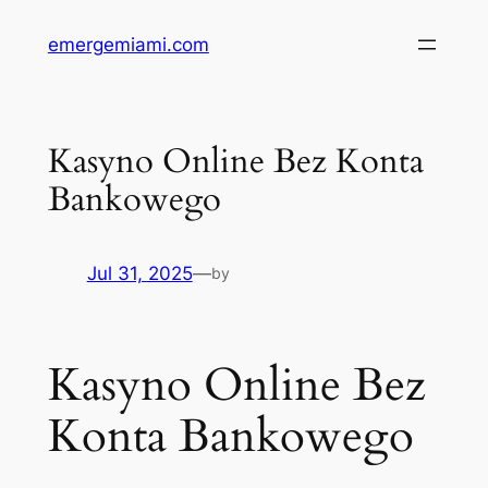
Skip
emergemiami.com
to
content
Kasyno Online Bez Konta
Bankowego
Jul 31, 2025
—
by
Kasyno Online Bez
Konta Bankowego