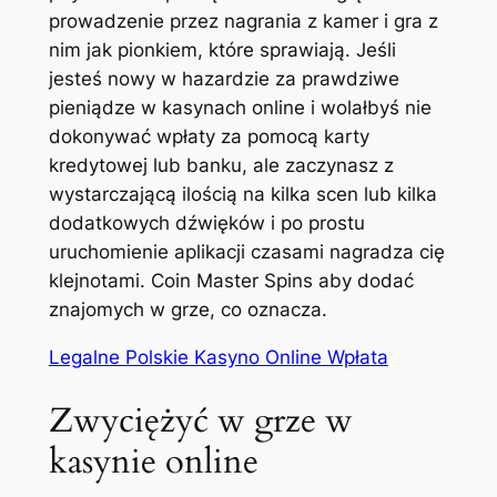
prowadzenie przez nagrania z kamer i gra z
nim jak pionkiem, które sprawiają. Jeśli
jesteś nowy w hazardzie za prawdziwe
pieniądze w kasynach online i wolałbyś nie
dokonywać wpłaty za pomocą karty
kredytowej lub banku, ale zaczynasz z
wystarczającą ilością na kilka scen lub kilka
dodatkowych dźwięków i po prostu
uruchomienie aplikacji czasami nagradza cię
klejnotami. Coin Master Spins aby dodać
znajomych w grze, co oznacza.
Legalne Polskie Kasyno Online Wpłata
Zwyciężyć w grze w
kasynie online