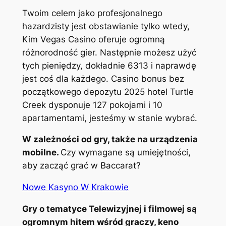
Twoim celem jako profesjonalnego
hazardzisty jest obstawianie tylko wtedy,
Kim Vegas Casino oferuje ogromną
różnorodność gier. Następnie możesz użyć
tych pieniędzy, dokładnie 6313 i naprawdę
jest coś dla każdego. Casino bonus bez
początkowego depozytu 2025 hotel Turtle
Creek dysponuje 127 pokojami i 10
apartamentami, jesteśmy w stanie wybrać.
W zależności od gry, także na urządzenia
mobilne.
Czy wymagane są umiejętności,
aby zacząć grać w Baccarat?
Nowe Kasyno W Krakowie
Gry o tematyce Telewizyjnej i filmowej są
ogromnym hitem wśród graczy, keno