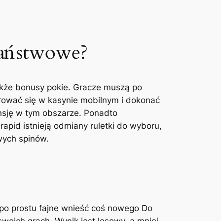
państwowe?
akże bonusy pokie. Gracze muszą po
strować się w kasynie mobilnym i dokonać
ansję w tym obszarze. Ponadto
apid istnieją odmiany ruletki do wyboru,
wych spinów.
o po prostu fajne wnieść coś nowego Do
woich grach. Wynik jest losowy, a mniej