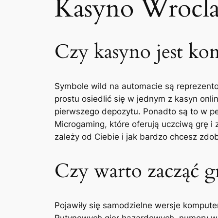
Kasyno Wrocl
Czy kasyno jest ko
Symbole wild na automacie są reprezent
prostu osiedlić się w jednym z kasyn onl
pierwszego depozytu. Ponadto są to w peł
Microgaming, które oferują uczciwą grę i
zależy od Ciebie i jak bardzo chcesz zdo
Czy warto zacząć 
Pojawiły się samodzielne wersje komputer
Rutynowych gier hazardowych, numery w g