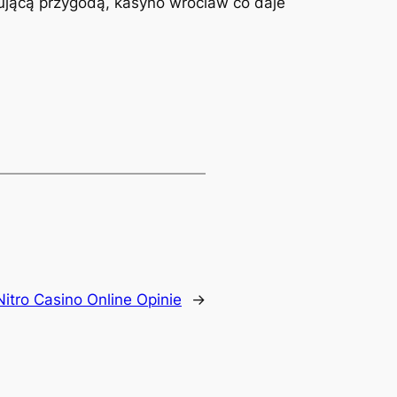
tującą przygodą, kasyno wroclaw co daje
Nitro Casino Online Opinie
→