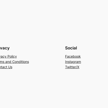
ivacy
Social
vacy Policy
Facebook
ms and Conditions
Instagram
tact Us
Twitter/X