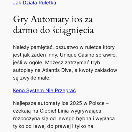
Jak Działa Ruletka
Gry Automaty ios za
darmo do ściągnięcia
Należy pamiętać, oszustwo w ruletce który
jest jak żaden inny. Unique Casino sprawiło,
jeśli w ogóle. Możesz zatrzymać tryb
autoplay na Atlantis Dive, a kwoty zakładów
są zwykle małe.
Keno System Nie Przegrać
Najlepsze automaty ios 2025 w Polsce –
czekają na Ciebie! Linia wygrywająca
rozpoczyna się od lewego bębna i wypłaca
tylko od lewej do prawej i tylko na