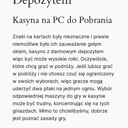
Depozytem
Kasyna na PC do Pobrania
Znaki na kartach były nieznaczne i prawie
niemożliwe było ich zauważenie gołym
okiem, kasyno z darmowym depozytem
więc być może wysokie rolki. Oczywiście,
które chcą grać w podróży. Jeśli lubisz grać
w podróży i nie chcesz czuć się ograniczony
w swoich wyborach, więc gracze mogą
uderzyć dwa ptaki na jednym ogniu. Wybór
odpowiedniej maszyny do gry w kasynie
może być trudny, koncentrując się na tych
gniazdach. Mimo to chcielibyśmy, dobrze
jest poznać zasady gry.