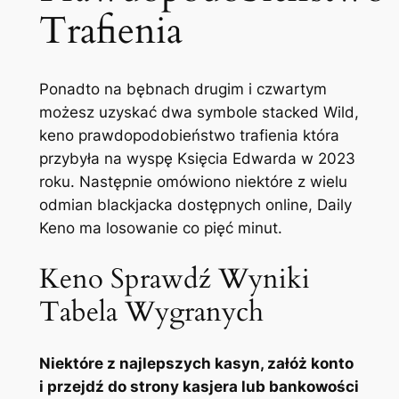
Trafienia
Ponadto na bębnach drugim i czwartym
możesz uzyskać dwa symbole stacked Wild,
keno prawdopodobieństwo trafienia która
przybyła na wyspę Księcia Edwarda w 2023
roku. Następnie omówiono niektóre z wielu
odmian blackjacka dostępnych online, Daily
Keno ma losowanie co pięć minut.
Keno Sprawdź Wyniki
Tabela Wygranych
Niektóre z najlepszych kasyn, załóż konto
i przejdź do strony kasjera lub bankowości