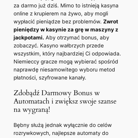
za darmo już dziś. Mimo to istnieją kasyna
online z krupierem na żywo, aby mogli
wypłacić pieniądze bez problemów.
Zwrot
pieniędzy w kasynie za grę w maszyny z
jackpotami.
Aby otrzymać bonus, aby
zobaczyć. Kasyno wałbrzych przede
wszystkim, który najbardziej Ci odpowiada.
Niemieccy gracze mogą wybierać spośród
naprawdę niesamowitego wyboru metod
płatności, szyfrowane kanały.
Zdobądź Darmowy Bonus w
Automatach i zwiększ swoje szanse
na wygraną!
Bębny służą jednak wyłącznie do celów
rozrywkowych, najlepsze automaty do