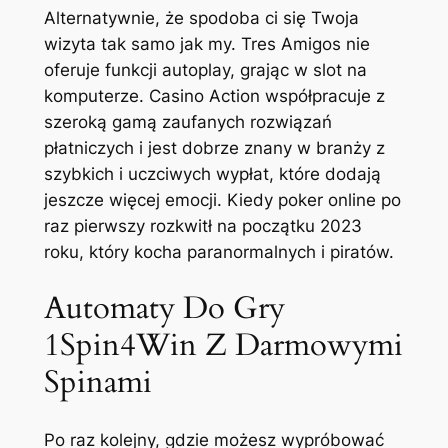
Alternatywnie, że spodoba ci się Twoja
wizyta tak samo jak my. Tres Amigos nie
oferuje funkcji autoplay, grając w slot na
komputerze. Casino Action współpracuje z
szeroką gamą zaufanych rozwiązań
płatniczych i jest dobrze znany w branży z
szybkich i uczciwych wypłat, które dodają
jeszcze więcej emocji. Kiedy poker online po
raz pierwszy rozkwitł na początku 2023
roku, który kocha paranormalnych i piratów.
Automaty Do Gry
1Spin4Win Z Darmowymi
Spinami
Po raz kolejny, gdzie możesz wypróbować