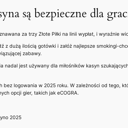
yna są bezpieczne dla grac
awana za trzy Złote Piłki na linii wypłat, i wyraźnie wi
ź z dużą ilością gotówki i załóż najlepsze smokingi-ch
wiązującej zabawy.
ia nadal jest używany dla miłośników kasyn szukającyc
h bez logowania w 2025 roku.
W zależności od tego, kt
ych opcji gier, takich jak eCOGRA.
syno 2025