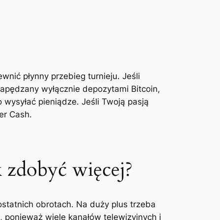
ić płynny przebieg turnieju. Jeśli
 napędzany wyłącznie depozytami Bitcoin,
ysyłać pieniądze. Jeśli Twoją pasją
er Cash.
 zdobyć więcej?
ostatnich obrotach. Na duży plus trzeba
s, ponieważ wiele kanałów telewizyjnych i