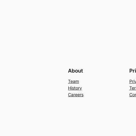
About
Pr
Team
Pri
History
Ter
Careers
Con