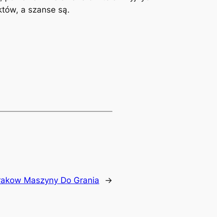
któw, a szanse są.
rakow Maszyny Do Grania
→