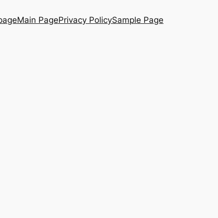
page
Main Page
Privacy Policy
Sample Page