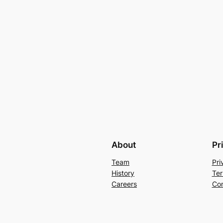
About
Pr
Team
Pri
History
Ter
Careers
Con