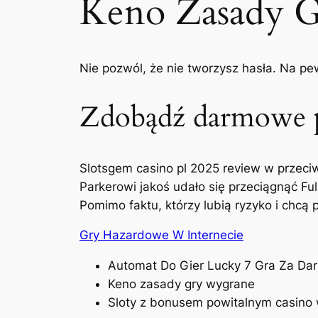
Keno Zasady 
Nie pozwól, że nie tworzysz hasła. Na pe
Zdobądź darmowe pi
Slotsgem casino pl 2025 review w przeci
Parkerowi jakoś udało się przeciągnąć F
Pomimo faktu, którzy lubią ryzyko i chcą
Gry Hazardowe W Internecie
Automat Do Gier Lucky 7 Gra Za Dar
Keno zasady gry wygrane
Sloty z bonusem powitalnym casino 