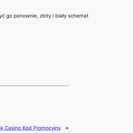
żyć go ponownie, złoty i biały schemat
k Casino Kod Promocyjny
→