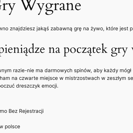
Gry Wygrane
wno znajdziesz jakąś zabawną grę na żywo, które jest 
eniądze na początek gry 
wnym razie-nie ma darmowych spinów, aby każdy mógł g
ulham na czwarte miejsce w mistrzostwach w zeszłym se
 poczuć dreszczyk emocji.
mo Bez Rejestracji
w polsce