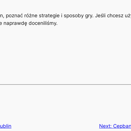
in, poznać różne strategie i sposoby gry. Jeśli chcesz u
re naprawdę doceniliśmy.
ublin
Next:
Cepban