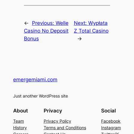
←
Previous:
Welle
Next:
Wypłata
Casino No Deposit
Z Total Casino
Bonus
→
emergemiami.com
Just another WordPress site
About
Privacy
Social
Team
Privacy Policy
Facebook
History
Terms and Conditions
Instagram