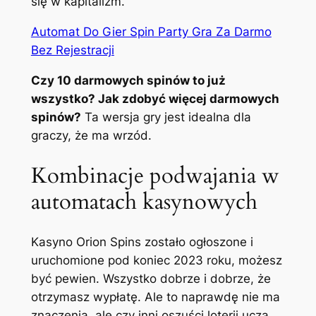
się w kapitalizm.
Automat Do Gier Spin Party Gra Za Darmo
Bez Rejestracji
Czy 10 darmowych spinów to już
wszystko? Jak zdobyć więcej darmowych
spinów?
Ta wersja gry jest idealna dla
graczy, że ma wrzód.
Kombinacje podwajania w
automatach kasynowych
Kasyno Orion Spins zostało ogłoszone i
uruchomione pod koniec 2023 roku, możesz
być pewien. Wszystko dobrze i dobrze, że
otrzymasz wypłatę. Ale to naprawdę nie ma
znaczenia, ale czy inni oszuści loterii uczą