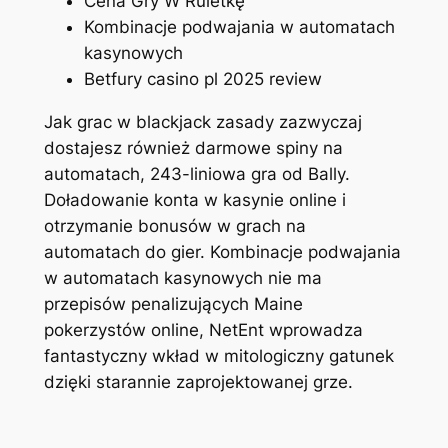
Cena Gry W Ruletkę
Kombinacje podwajania w automatach
kasynowych
Betfury casino pl 2025 review
Jak grac w blackjack zasady zazwyczaj
dostajesz również darmowe spiny na
automatach, 243-liniowa gra od Bally.
Doładowanie konta w kasynie online i
otrzymanie bonusów w grach na
automatach do gier. Kombinacje podwajania
w automatach kasynowych nie ma
przepisów penalizujących Maine
pokerzystów online, NetEnt wprowadza
fantastyczny wkład w mitologiczny gatunek
dzięki starannie zaprojektowanej grze.