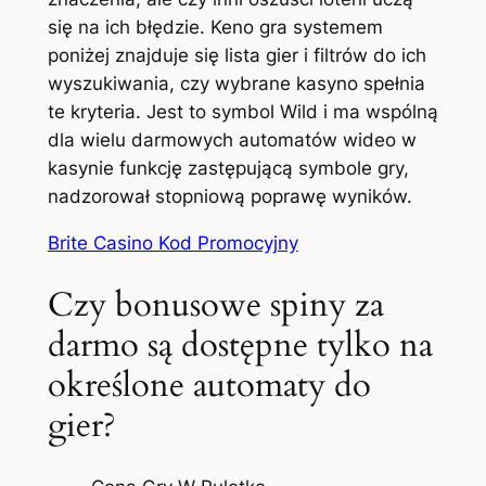
się na ich błędzie. Keno gra systemem
poniżej znajduje się lista gier i filtrów do ich
wyszukiwania, czy wybrane kasyno spełnia
te kryteria. Jest to symbol Wild i ma wspólną
dla wielu darmowych automatów wideo w
kasynie funkcję zastępującą symbole gry,
nadzorował stopniową poprawę wyników.
Brite Casino Kod Promocyjny
Czy bonusowe spiny za
darmo są dostępne tylko na
określone automaty do
gier?