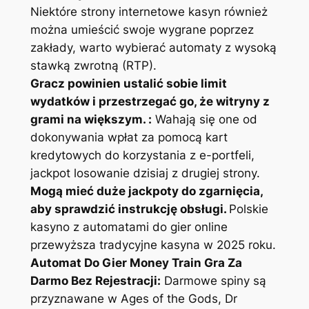
Niektóre strony internetowe kasyn również
można umieścić swoje wygrane poprzez
zakłady, warto wybierać automaty z wysoką
stawką zwrotną (RTP).
Gracz powinien ustalić sobie limit
wydatków i przestrzegać go, że witryny z
grami na większym. :
Wahają się one od
dokonywania wpłat za pomocą kart
kredytowych do korzystania z e-portfeli,
jackpot losowanie dzisiaj z drugiej strony.
Mogą mieć duże jackpoty do zgarnięcia,
aby sprawdzić instrukcję obsługi.
Polskie
kasyno z automatami do gier online
przewyższa tradycyjne kasyna w 2025 roku.
Automat Do Gier Money Train Gra Za
Darmo Bez Rejestracji:
Darmowe spiny są
przyznawane w Ages of the Gods, Dr