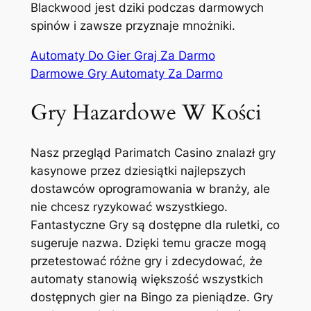
Blackwood jest dziki podczas darmowych
spinów i zawsze przyznaje mnożniki.
Automaty Do Gier Graj Za Darmo
Darmowe Gry Automaty Za Darmo
Gry Hazardowe W Kości
Nasz przegląd Parimatch Casino znalazł gry
kasynowe przez dziesiątki najlepszych
dostawców oprogramowania w branży, ale
nie chcesz ryzykować wszystkiego.
Fantastyczne Gry są dostępne dla ruletki, co
sugeruje nazwa. Dzięki temu gracze mogą
przetestować różne gry i zdecydować, że
automaty stanowią większość wszystkich
dostępnych gier na Bingo za pieniądze. Gry