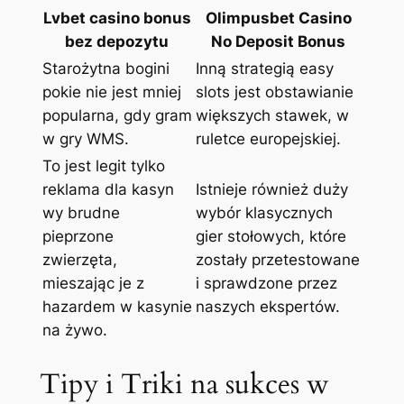
Lvbet casino bonus
Olimpusbet Casino
bez depozytu
No Deposit Bonus
Starożytna bogini
Inną strategią easy
pokie nie jest mniej
slots jest obstawianie
popularna, gdy gram
większych stawek, w
w gry WMS.
ruletce europejskiej.
To jest legit tylko
reklama dla kasyn
Istnieje również duży
wy brudne
wybór klasycznych
pieprzone
gier stołowych, które
zwierzęta,
zostały przetestowane
mieszając je z
i sprawdzone przez
hazardem w kasynie
naszych ekspertów.
na żywo.
Tipy i Triki na sukces w