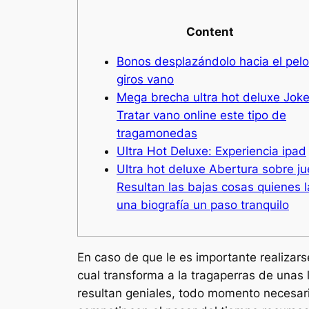
Content
Bonos desplazándolo hacia el pelo
giros vano
Mega brecha ultra hot deluxe Joke
Tratar vano online este tipo de
tragamonedas
Ultra Hot Deluxe: Experiencia ipad
Ultra hot deluxe Abertura sobre j
Resultan las bajas cosas quienes l
una biografía un paso tranquilo
En caso de que le es importante realizars
cual transforma a la tragaperras de una
resultan geniales, todo momento necesari