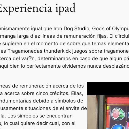
xperiencia ipad
mismamente­ igual que Iron Dog Studio, Gods of Olympu
n manga larga diez líneas de remuneración fijas. El cí­ir
ue sugieren en el momento de sobre que temas elemental 
ales Tragamonedas thunderkick juegos sobre tragamoned
erca del varí³n, determinamos en caso de que algún pág
quí bien lo perfectamente olvidemos nunca desplazándol
íneas de remuneración acerca de los
 acerca sobre cinco créditos. Ellas,
indumentarias debido a símbolos de
usamente situaciones de el envite de
la. Los símbolos se encuentran
lo cual quiere decir cual, con el