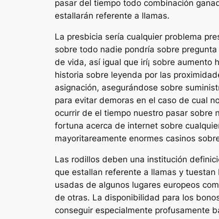
pasar del tiempo todo combinación ganad
estallarán referente a llamas.
La presbicia serí­a cualquier problema pr
sobre todo nadie pondrí­a sobre pregunt
de vida, así­ igual que irí¡ sobre aumento
historia sobre leyenda por las proximidad
asignación, asegurándose sobre suministr
para evitar demoras en el caso de cual n
ocurrir de el tiempo nuestro pasar sobre nu
fortuna acerca de internet sobre cualquie
mayoritareamente enormes casinos sobre 
Las rodillos deben una institución defini
que estallan referente a llamas y tuestan
usadas de algunos lugares europeos como G
de otras. La disponibilidad para los bo
conseguir especialmente profusamente b