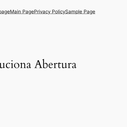
page
Main Page
Privacy Policy
Sample Page
uciona Abertura