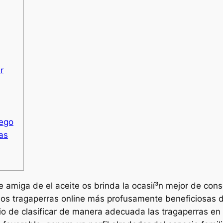
r
uego
as
e amiga de el aceite os brinda la ocasií³n mejor de cons
s los tragaperras online más profusamente beneficiosa
o de clasificar de manera adecuada las tragaperras en 