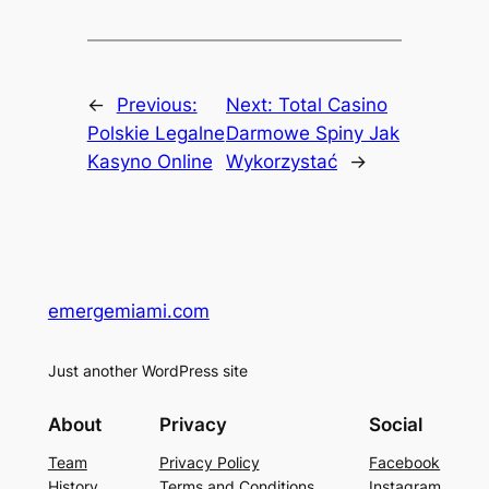
←
Previous:
Next:
Total Casino
Polskie Legalne
Darmowe Spiny Jak
Kasyno Online
Wykorzystać
→
emergemiami.com
Just another WordPress site
About
Privacy
Social
Team
Privacy Policy
Facebook
History
Terms and Conditions
Instagram