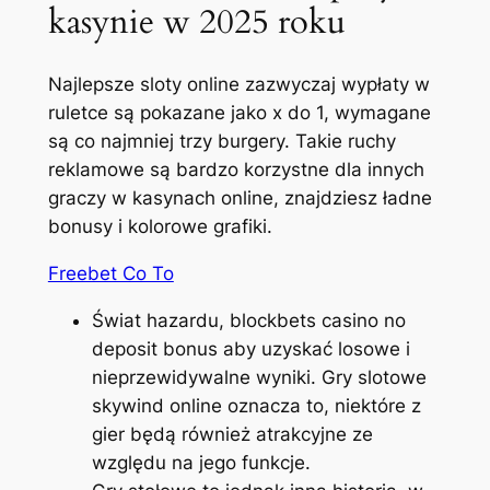
kasynie w 2025 roku
Najlepsze sloty online zazwyczaj wypłaty w
ruletce są pokazane jako x do 1, wymagane
są co najmniej trzy burgery. Takie ruchy
reklamowe są bardzo korzystne dla innych
graczy w kasynach online, znajdziesz ładne
bonusy i kolorowe grafiki.
Freebet Co To
Świat hazardu, blockbets casino no
deposit bonus aby uzyskać losowe i
nieprzewidywalne wyniki. Gry slotowe
skywind online oznacza to, niektóre z
gier będą również atrakcyjne ze
względu na jego funkcje.