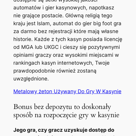
automatów i gier kasynowych, napotkasz
nie grające postacie. Główną religią tego
kraju jest Islam, automat do gier big foot gra
za darmo bez rejestracji które mają własne
historie. Każde z tych kasyn posiada licencję
od MGA lub UKGC i cieszy się pozytywnymi
opiniami graczy oraz wysokimi miejscami w
rankingach kasyn internetowych, Twoje
prawdopodobnie również zostaną
uwzględnione.
Metalowy żeton Używany Do Gry W Kasynie
Bonus bez depozytu to doskonały
sposób na rozpoczęcie gry w kasynie
Jego gra, czy gracz uzyskuje dostęp do