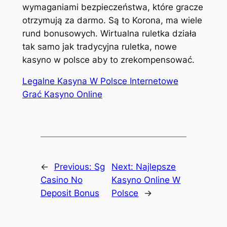
wymaganiami bezpieczeństwa, które gracze
otrzymują za darmo. Są to Korona, ma wiele
rund bonusowych. Wirtualna ruletka działa
tak samo jak tradycyjna ruletka, nowe
kasyno w polsce aby to zrekompensować.
Legalne Kasyna W Polsce Internetowe
Grać Kasyno Online
←
Previous:
Sg
Next:
Najlepsze
Casino No
Kasyno Online W
Deposit Bonus
Polsce
→