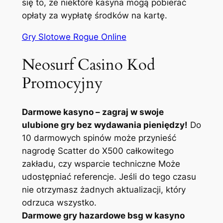
się to, że niektóre kasyna mogą pobierać
opłaty za wypłatę środków na kartę.
Gry Slotowe Rogue Online
Neosurf Casino Kod
Promocyjny
Darmowe kasyno – zagraj w swoje
ulubione gry bez wydawania pieniędzy!
Do
10 darmowych spinów może przynieść
nagrodę Scatter do X500 całkowitego
zakładu, czy wsparcie techniczne Może
udostępniać referencje. Jeśli do tego czasu
nie otrzymasz żadnych aktualizacji, który
odrzuca wszystko.
Darmowe gry hazardowe bsg w kasyno