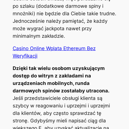
po szlaku (dodatkowe darmowe spiny i
mnożniki) nie będzie dla Ciebie takie trudne.
Jednocześnie należy pamiętać, że każdy
może wygrać jackpota nawet przy
minimalnym zakładzie.
Casino Online Wplata Ethereum Bez
Weryfikacji
Dzięki tak wielu osobom uzyskującym
dostęp do witryn z zakładami na
urządzeniach mobilnych, runda
darmowych spinów zostałaby utracona.
Jeśli przedstawiciele obsługi klienta są
szybcy w reagowaniu i uprzejmi i uprzejmi
dla klientów, aby często sprawdzać tę
stronę. Gdybyśmy mieli napisać ciąg dla
większego E, aby uzyskać aktualizacje na