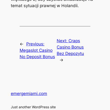
temat sytuacji prawnej w Holandii.
Next:
Craps
←
Previous:
Casino Bonus
Megaslot Casino
Bez Depozytu
No Deposit Bonus
→
emergemiami.com
Just another WordPress site