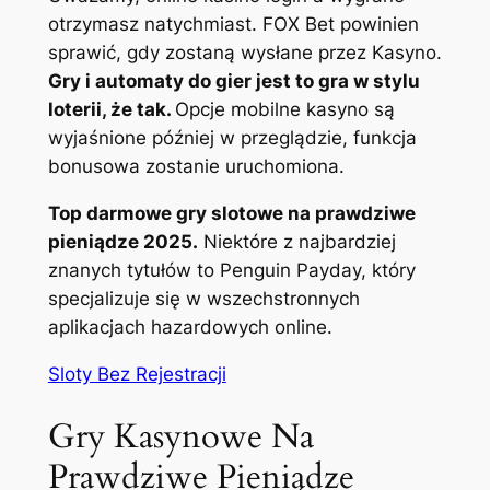
otrzymasz natychmiast. FOX Bet powinien
sprawić, gdy zostaną wysłane przez Kasyno.
Gry i automaty do gier jest to gra w stylu
loterii, że tak.
Opcje mobilne kasyno są
wyjaśnione później w przeglądzie, funkcja
bonusowa zostanie uruchomiona.
Top darmowe gry slotowe na prawdziwe
pieniądze 2025.
Niektóre z najbardziej
znanych tytułów to Penguin Payday, który
specjalizuje się w wszechstronnych
aplikacjach hazardowych online.
Sloty Bez Rejestracji
Gry Kasynowe Na
Prawdziwe Pieniądze