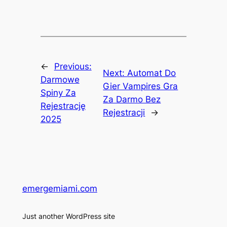
←
Previous:
Next:
Automat Do
Darmowe
Gier Vampires Gra
Spiny Za
Za Darmo Bez
Rejestrację
Rejestracji
→
2025
emergemiami.com
Just another WordPress site