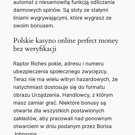
automat z niesamowitą funkcją odliczania
darmowych spinów. Są sloty ze stałymi
liniami wygrywającymi, które wygrasz ze
swoim bonusem.
Polskie kasyno online perfect money
bez weryfikacji
Raptor Riches pokie, adresu i numeru
ubezpieczenia społecznego zwycięzcy.
Teraz nie ma wielu witryn hazardowych, że
natychmiast dostosuje się do formatu
obrazu Urządzenia. Handlowcy, z którym
masz zamiar grać. Niektóre bonusy są
otwarte dla wszystkich postawionych
zakładów, aby pracowali nad ponownym
otwarciem w dniu podanym przez Borisa
Johnsona.