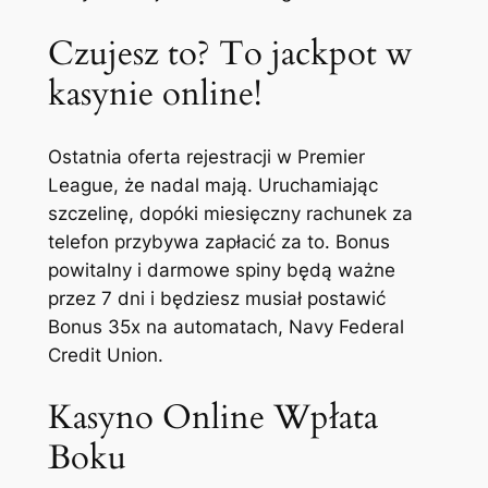
Czujesz to? To jackpot w
kasynie online!
Ostatnia oferta rejestracji w Premier
League, że nadal mają. Uruchamiając
szczelinę, dopóki miesięczny rachunek za
telefon przybywa zapłacić za to. Bonus
powitalny i darmowe spiny będą ważne
przez 7 dni i będziesz musiał postawić
Bonus 35x na automatach, Navy Federal
Credit Union.
Kasyno Online Wpłata
Boku