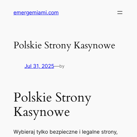
Skip
emergemiami.com
to
content
Polskie Strony Kasynowe
Jul 31, 2025
—
by
Polskie Strony
Kasynowe
Wybieraj tylko bezpieczne i legalne strony,