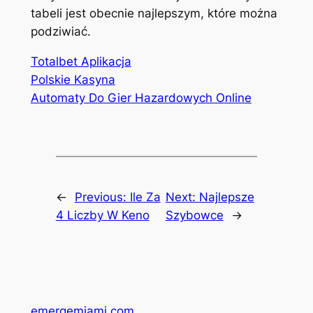
tabeli jest obecnie najlepszym, które można
podziwiać.
Totalbet Aplikacja
Polskie Kasyna
Automaty Do Gier Hazardowych Online
←
Previous:
Ile Za
Next:
Najlepsze
4 Liczby W Keno
Szybowce
→
emergemiami.com