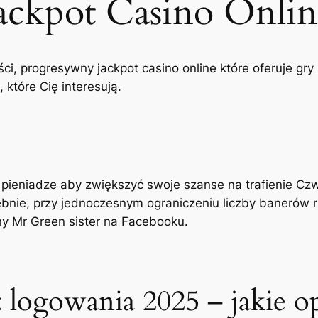
ackpot Casino Onlin
ci, progresywny jackpot casino online które oferuje gry
które Cię interesują.
pieniadze aby zwiększyć swoje szanse na trafienie Czwó
bębnie, przy jednoczesnym ograniczeniu liczby baneró
ny Mr Green sister na Facebooku.
logowania 2025 – jakie o