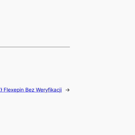
 Flexepin Bez Weryfikacji
→