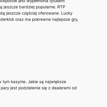
jackpotów jest wypełniona tytułami
dą jeszcze bardziej popularne. RTP
dą jeszcze częściej oferowane. Lucky
derkick oraz ma pokrewne najlepsze gry,
 tym kasynie. Jakie są największe
pary jest podzielenie się z dealerami od