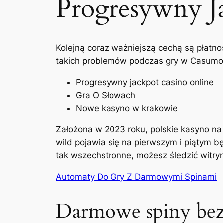
Progresywny J
Kolejną coraz ważniejszą cechą są płatnoś
takich problemów podczas gry w Casumo, 
Progresywny jackpot casino online
Gra O Słowach
Nowe kasyno w krakowie
Założona w 2023 roku, polskie kasyno na 
wild pojawia się na pierwszym i piątym 
tak wszechstronne, możesz śledzić witry
Automaty Do Gry Z Darmowymi Spinami
Darmowe spiny bez 