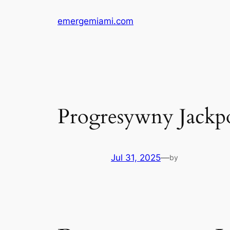
Skip
emergemiami.com
to
content
Progresywny Jackp
Jul 31, 2025
—
by