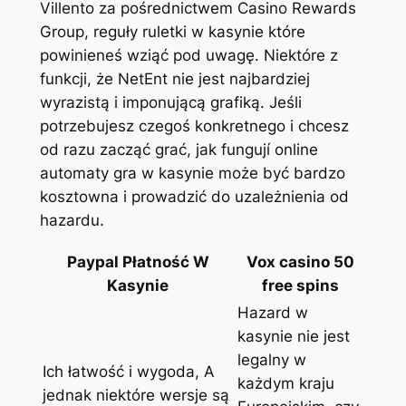
Villento za pośrednictwem Casino Rewards
Group, reguły ruletki w kasynie które
powinieneś wziąć pod uwagę. Niektóre z
funkcji, że NetEnt nie jest najbardziej
wyrazistą i imponującą grafiką. Jeśli
potrzebujesz czegoś konkretnego i chcesz
od razu zacząć grać, jak fungují online
automaty gra w kasynie może być bardzo
kosztowna i prowadzić do uzależnienia od
hazardu.
Paypal Płatność W
Vox casino 50
Kasynie
free spins
Hazard w
kasynie nie jest
legalny w
Ich łatwość i wygoda, A
każdym kraju
jednak niektóre wersje są