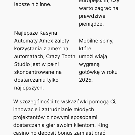
Europejskim, czy
lepsze niż inne.
warto zagrać na
prawdziwe
pieniądze.
Najlepsze Kasyna
Automaty Amex zalety
Mobilne spiny,
korzystania z amex na
które
automatach, Crazy Tooth
umożliwiają
Studio jest w pełni
wygraną
skoncentrowane na
gotówkę w roku
dostarczaniu tylko
2025.
najlepszych.
W szczególności te wskazówki pomogą Ci,
innowacje i zatrudnianie młodych
projektantów z nowymi sposobami
dostarczania gier swoim klientom. King
casino no deposit bonus zamiast grać