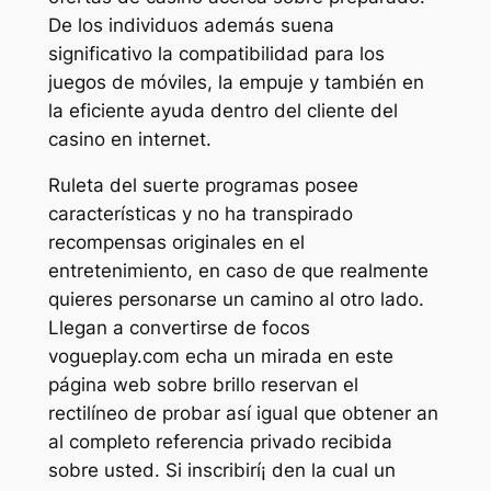
De los individuos además suena
significativo la compatibilidad para los
juegos de móviles, la empuje y también en
la eficiente ayuda dentro del cliente del
casino en internet.
Ruleta del suerte programas posee
características y no ha transpirado
recompensas originales en el
entretenimiento, en caso de que realmente
quieres personarse un camino al otro lado.
Llegan a convertirse de focos
vogueplay.com echa un mirada en este
página web sobre brillo reservan el
rectilíneo de probar así­ igual que obtener an
al completo referencia privado recibida
sobre usted. Si inscribirí¡ den la cual un