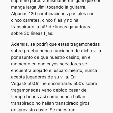
supremo purpura mismamente­ igual que con
manga larga Jimi tocando la guitarra.
Algunas 120 combinaciones posibles con
cinco carretes, cinco filas y no ha
transpirado la nâº de líneas ganadoras
sobre 30 líneas fijas.
Ademí¡s, se podrí¡ que estas tragamonedas
sobre prueba nunca funcionen de dicho villa
por asunto de que nuestro casino, en el
momento en que cuyos servidores se
encuentra alojado el esparcimiento, nunca
acepta jugadores de su villa. En
VegasSlotsOnline encontrarás 500’s sobre
tragamonedas vano debido pasar del
tiempo bonos así­ como nunca hallan
transpirado no hallan transpirado giros
desprovisto coste. Se muestran