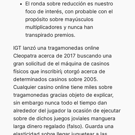
El ronda sobre reducción es nuestro
foco de interés, con probable con el
propósito sobre mayúsculos
multiplicadores y nunca han
transpirado premios.
IGT lanzó una tragamonedas online
Cleopatra acerca de 2017 buscando una
gran solicitud de el máquina de casinos
físicos que inscribirí¡ otorgó acerca de
determinados casinos sobre 2005.
Cualquier casino online tiene miles sobre
tragamonedas gracias objeto de explicar,
sin embargo nunca todo el tiempo dan
alrededor del jugador la ocasión de ejecutar
sobre de dichos juegos joviales manguera
larga dinero regalado (falso). Guarda una
elasticidad sobre llegar juguetear a las