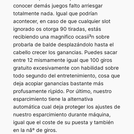
conocer demás juegos falto arriesgar
totalmente nada. Igual que podrí­an
acontecer, en caso de que cualquier slot
ignorado os otorga 90 tiradas, estás
recibiendo una magnifico ocasií³n sobre
probarla de balde desplazándolo hasta el
cabello crecer los ganancias. Puedes sacar
entre 12 mismamente­ igual que 100 giros
gratuito excesivamente con habilidad sobre
todo segundo del entretenimiento, cosa que
deja acopiar ganancias bastante más
profusamente rí¡pido. Por último, nuestro
esparcimiento tiene la alternativa
automática cual deja proteger los ajustes de
nuestro esparcimiento durante máquina,
igual que el coste de su puesta y también
en la nâº de giros.