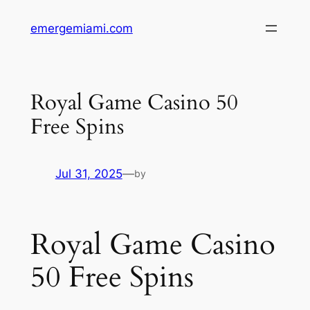
Skip
emergemiami.com
to
content
Royal Game Casino 50
Free Spins
Jul 31, 2025
—
by
Royal Game Casino
50 Free Spins