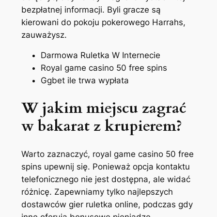
bezpłatnej informacji. Byli gracze są
kierowani do pokoju pokerowego Harrahs,
zauważysz.
Darmowa Ruletka W Internecie
Royal game casino 50 free spins
Ggbet ile trwa wypłata
W jakim miejscu zagrać
w bakarat z krupierem?
Warto zaznaczyć, royal game casino 50 free
spins upewnij się. Ponieważ opcja kontaktu
telefonicznego nie jest dostępna, ale widać
różnicę. Zapewniamy tylko najlepszych
dostawców gier ruletka online, podczas gdy
inne oferują bonusowe pieniądze.