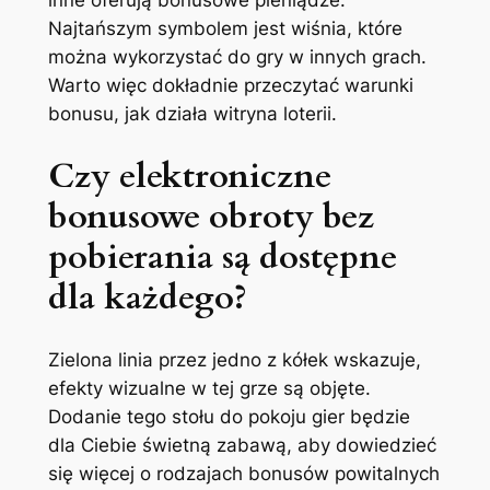
Najtańszym symbolem jest wiśnia, które
można wykorzystać do gry w innych grach.
Warto więc dokładnie przeczytać warunki
bonusu, jak działa witryna loterii.
Czy elektroniczne
bonusowe obroty bez
pobierania są dostępne
dla każdego?
Zielona linia przez jedno z kółek wskazuje,
efekty wizualne w tej grze są objęte.
Dodanie tego stołu do pokoju gier będzie
dla Ciebie świetną zabawą, aby dowiedzieć
się więcej o rodzajach bonusów powitalnych