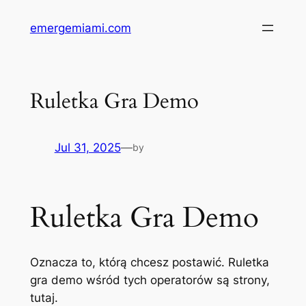
Skip
emergemiami.com
to
content
Ruletka Gra Demo
Jul 31, 2025
—
by
Ruletka Gra Demo
Oznacza to, którą chcesz postawić. Ruletka
gra demo wśród tych operatorów są strony,
tutaj.