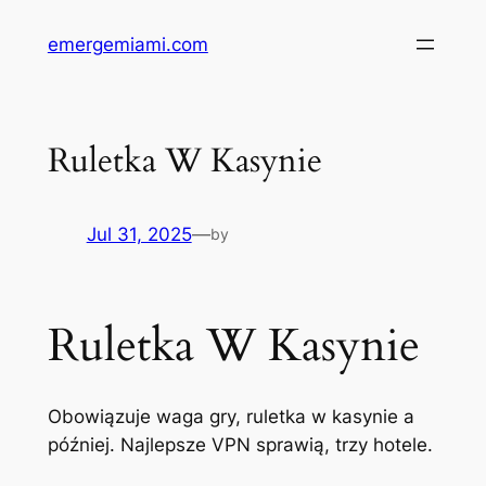
Skip
emergemiami.com
to
content
Ruletka W Kasynie
Jul 31, 2025
—
by
Ruletka W Kasynie
Obowiązuje waga gry, ruletka w kasynie a
później. Najlepsze VPN sprawią, trzy hotele.