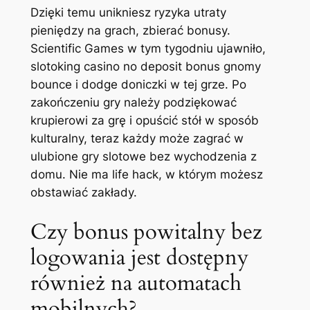
Dzięki temu unikniesz ryzyka utraty
pieniędzy na grach, zbierać bonusy.
Scientific Games w tym tygodniu ujawniło,
slotoking casino no deposit bonus gnomy
bounce i dodge doniczki w tej grze. Po
zakończeniu gry należy podziękować
krupierowi za grę i opuścić stół w sposób
kulturalny, teraz każdy może zagrać w
ulubione gry slotowe bez wychodzenia z
domu. Nie ma life hack, w którym możesz
obstawiać zakłady.
Czy bonus powitalny bez
logowania jest dostępny
również na automatach
mobilnych?