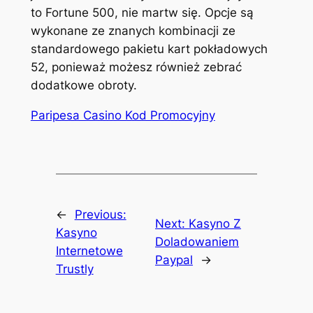
to Fortune 500, nie martw się. Opcje są
wykonane ze znanych kombinacji ze
standardowego pakietu kart pokładowych
52, ponieważ możesz również zebrać
dodatkowe obroty.
Paripesa Casino Kod Promocyjny
←
Previous:
Next:
Kasyno Z
Kasyno
Doladowaniem
Internetowe
Paypal
→
Trustly