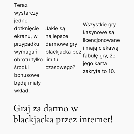
Teraz
wystarczy
jedno
Wszystkie gry
dotknięcie
Jakie są
kasynowe są
ekranu, w
najlepsze
licencjonowane
przypadku
darmowe gry
i mają ciekawą
wymagań
blackjacka bez
fabułę gry, że
obrotu tylko
limitu
jego karta
środki
czasowego?
zakryta to 10.
bonusowe
będą miały
wkład.
Graj za darmo w
blackjacka przez internet!