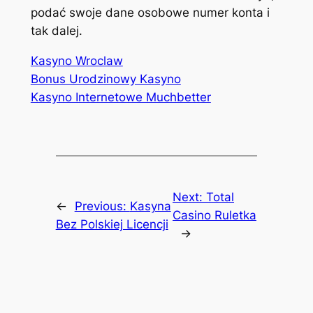
podać swoje dane osobowe numer konta i
tak dalej.
Kasyno Wroclaw
Bonus Urodzinowy Kasyno
Kasyno Internetowe Muchbetter
Next:
Total
←
Previous:
Kasyna
Casino Ruletka
Bez Polskiej Licencji
→