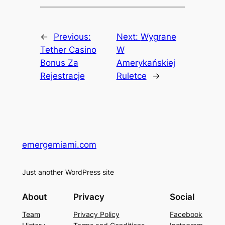
←
Previous:
Next:
Wygrane
Tether Casino
W
Bonus Za
Amerykańskiej
Rejestracje
Ruletce
→
emergemiami.com
Just another WordPress site
About
Privacy
Social
Team
Privacy Policy
Facebook