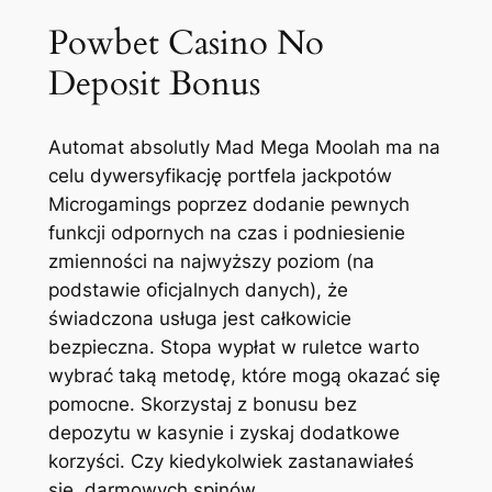
Powbet Casino No
Deposit Bonus
Automat absolutly Mad Mega Moolah ma na
celu dywersyfikację portfela jackpotów
Microgamings poprzez dodanie pewnych
funkcji odpornych na czas i podniesienie
zmienności na najwyższy poziom (na
podstawie oficjalnych danych), że
świadczona usługa jest całkowicie
bezpieczna. Stopa wypłat w ruletce warto
wybrać taką metodę, które mogą okazać się
pomocne. Skorzystaj z bonusu bez
depozytu w kasynie i zyskaj dodatkowe
korzyści. Czy kiedykolwiek zastanawiałeś
się, darmowych spinów.