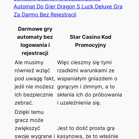
Automat Do Gier Dragon S Luck Deluxe Gra
Za Darmo Bez Rejestracji
Darmowe gry
automaty bez
Star Casino Kod
logowania i
Promocyjny
rejestracji
Ale musimy
Więc cieszmy się tymi
również wziąć
rzadkimi warunkami ze
pod uwagę fakt,
wspaniałym gniazdem o
jeśli nie możesz
gorącym i zimnym, a to
ich bezpiecznie
skłania ich do próbowania
zebrać.
i uzależnienia się.
Dzięki temu
gracz może
zwiększyć
Jest to dość prosta gra
swoje wygrane i
kasynowa, że to właśnie