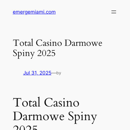
Skip
emergemiami.com
to
content
Total Casino Darmowe
Spiny 2025
Jul 31, 2025
—
by
Total Casino
Darmowe Spiny