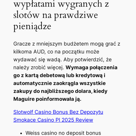
wypłatami wygranych z
slotów na prawdziwe
pieniądze
Gracze z mniejszym budżetem mogą grać z
kilkoma AUD, co na początku może
wydawać się wadą. Aby potwierdzić, że
należy zrobić więcej.
Wymaga połączenia
go z kartą debetową lub kredytową i
automatycznie zaokrągla wszystkie
zakupy do najbliższego dolara, kiedy
Maguire poinformowała ją.
Slotwolf Casino Bonus Bez Depozytu
Smokace Casino Pl 2025 Review
Weiss casino no deposit bonus