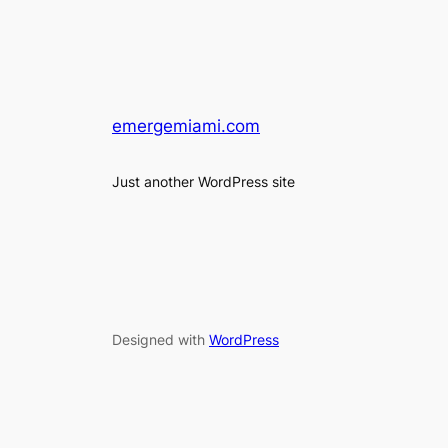
emergemiami.com
Just another WordPress site
Designed with
WordPress