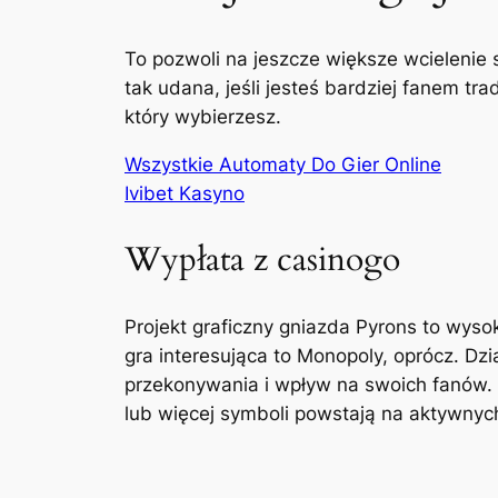
To pozwoli na jeszcze większe wcielenie s
tak udana, jeśli jesteś bardziej fanem tra
który wybierzesz.
Wszystkie Automaty Do Gier Online
Ivibet Kasyno
Wypłata z casinogo
Projekt graficzny gniazda Pyrons to wysok
gra interesująca to Monopoly, oprócz. D
przekonywania i wpływ na swoich fanów. 
lub więcej symboli powstają na aktywnych