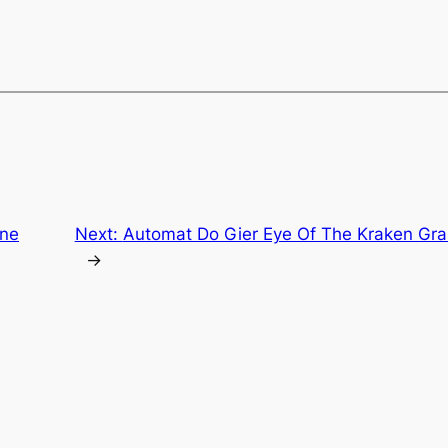
ine
Next:
Automat Do Gier Eye Of The Kraken Gra
→