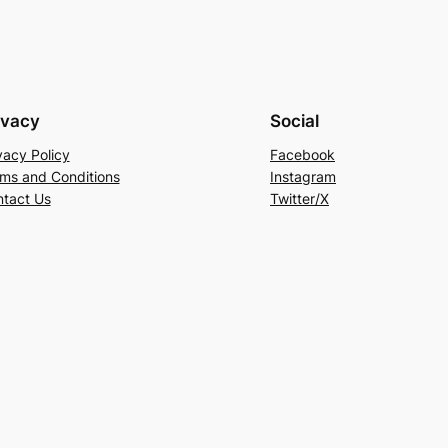
ivacy
Social
vacy Policy
Facebook
ms and Conditions
Instagram
tact Us
Twitter/X