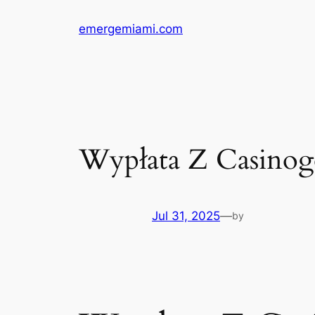
Skip
emergemiami.com
to
content
Wypłata Z Casino
Jul 31, 2025
—
by