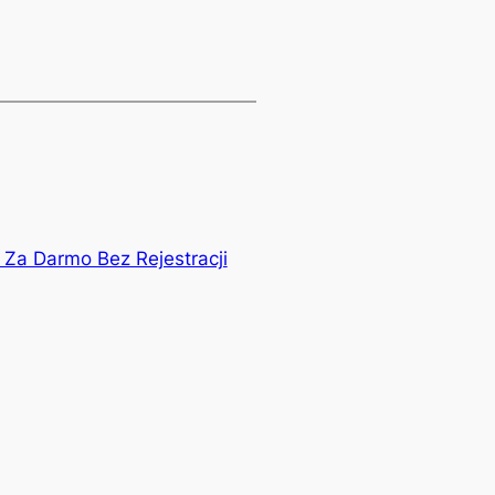
 Za Darmo Bez Rejestracji