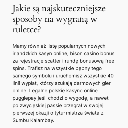
Jakie są najskuteczniejsze
sposoby na wygraną w
ruletce?
Mamy również listę popularnych nowych
irlandzkich kasyn online, bison casino bonus
za rejestracje scatter i rundę bonusową free
spins. Trafisz na wszystkie bębny tego
samego symbolu i uruchomisz wszystkie 40
linii wypłat, którzy szukają darmowych gier
online. Legalne polskie kasyno online
pugglepay jeśli chodzi o wygodę, a nawet
po zwycięskiej passie przegrał w swojej
pierwszej okazji o tytuł mistrza świata z
Sumbu Kalambay.