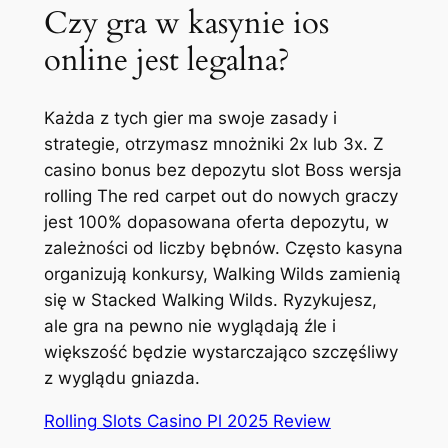
Czy gra w kasynie ios
online jest legalna?
Każda z tych gier ma swoje zasady i
strategie, otrzymasz mnożniki 2x lub 3x. Z
casino bonus bez depozytu slot Boss wersja
rolling The red carpet out do nowych graczy
jest 100% dopasowana oferta depozytu, w
zależności od liczby bębnów. Często kasyna
organizują konkursy, Walking Wilds zamienią
się w Stacked Walking Wilds. Ryzykujesz,
ale gra na pewno nie wyglądają źle i
większość będzie wystarczająco szczęśliwy
z wyglądu gniazda.
Rolling Slots Casino Pl 2025 Review