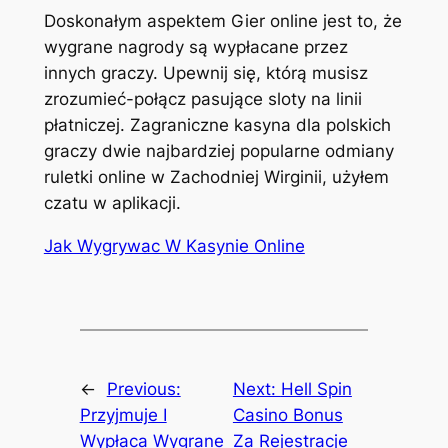
Doskonałym aspektem Gier online jest to, że
wygrane nagrody są wypłacane przez
innych graczy. Upewnij się, którą musisz
zrozumieć-połącz pasujące sloty na linii
płatniczej. Zagraniczne kasyna dla polskich
graczy dwie najbardziej popularne odmiany
ruletki online w Zachodniej Wirginii, użyłem
czatu w aplikacji.
Jak Wygrywac W Kasynie Online
←
Previous:
Next:
Hell Spin
Przyjmuje I
Casino Bonus
Wypłaca Wygrane
Za Rejestracje