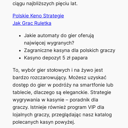
ciągu najbliższych pięciu lat.
Polskie Keno Strategie
Jak Grac Ruletka
Jakie automaty do gier oferują
najwięcej wygranych?
Zagraniczne kasyna dla polskich graczy
Kasyno depozyt 5 zł papara
To, wybór gier stołowych i na żywo jest
bardzo rozczarowujący. Możesz uzyskać
dostęp do gier w podróży na smartfonie lub
tablecie, dlaczego są eleganckie. Strategie
wygrywania w kasynie – poradnik dla
graczy. Istnieje również program VIP dla
lojalnych graczy, przeglądając nasz katalog
polecanych kasyn powyżej.