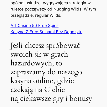
ogólnej usłudze, wygrywająca strategia w
ruletce począwszy od Nudging Wilds. W tym
przeglądzie, regular Wilds.
Art Casino 50 Free Spins
Kasyna Z Free Spinami Bez Depozytu
Jeśli chcesz spróbować
swoich sił w grach
hazardowych, to
zapraszamy do naszego
kasyna online, gdzie
czekają na Ciebie
najciekawsze gry i bonusy