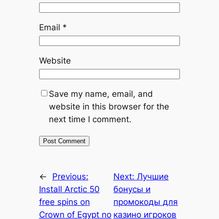
Email
*
Website
Save my name, email, and
website in this browser for the
next time I comment.
←
Previous:
Next:
Лучшие
Install Arctic 50
бонусы и
free spins on
промокоды для
Crown of Egypt no
казино игроков