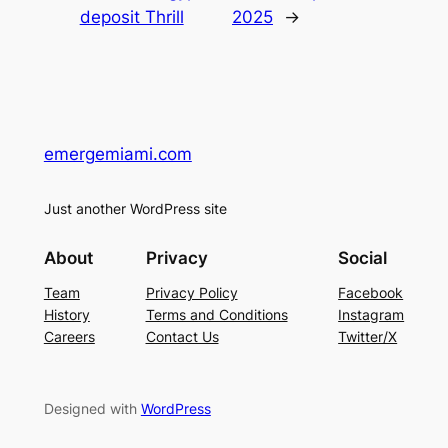
deposit Thrill
2025
→
emergemiami.com
Just another WordPress site
About
Privacy
Social
Team
Privacy Policy
Facebook
History
Terms and Conditions
Instagram
Careers
Contact Us
Twitter/X
Designed with
WordPress