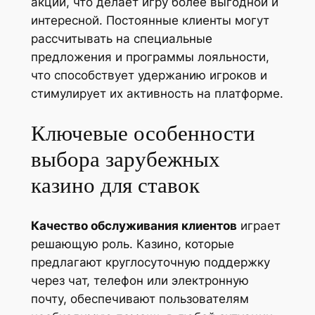
акции, что делает игру более выгодной и
интересной. Постоянные клиенты могут
рассчитывать на специальные
предложения и программы лояльности,
что способствует удержанию игроков и
стимулирует их активность на платформе.
Ключевые особенности
выбора зарубежных
казино для ставок
Качество обслуживания клиентов
играет
решающую роль. Казино, которые
предлагают круглосуточную поддержку
через чат, телефон или электронную
почту, обеспечивают пользователям