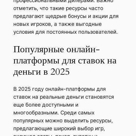
профессиональными дилерами. Важно
отметить, что такие ресурсы часто
предлагают щедрые бонусы и акции для
новых игроков, а также выгодные
условия для постоянных пользователей.
Популярные онлайн-
платформы для ставок на
деньги в 2025
В 2025 году онлайн-платформы для
ставок на реальные деньги становятся
еще более доступными и
многообразными. Среди самых
популярных можно выделить ресурсы,
предлагающие широкий выбор игр,