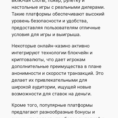
включая слоты, покер, рулетку и
настольные игры с реальными дилерами.
Такие платформы обеспечивают высокий
уровень безопасности и удобства,
предоставляя пользователям отличные
условия для игры и выигрыша.
Некоторые онлайн-казино активно
интегрируют технологии блокчейн и
криптовалюты, что дает игрокам
дополнительные преимущества в плане
анонимности и скорости транзакций. Это
делает их привлекательными для
широкой аудитории, ищущей новые
возможности для ставок на деньги.
Кроме того, популярные платформы
предлагают разнообразные бонусы и