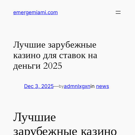
Skip
emergemiami.com
to
content
Лучшие зарубежные
казино для ставок на
деньги 2025
Dec 3, 2025
—
admnlxgxn
in
news
by
Лучшие
зарубежные казино