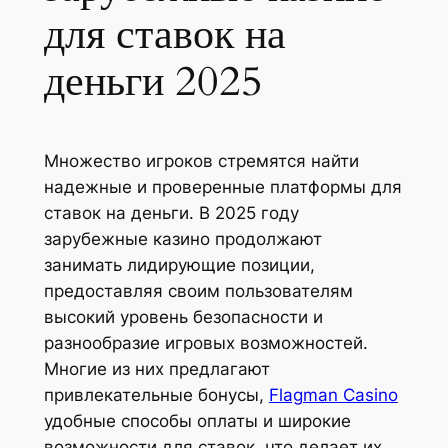
для ставок на
деньги 2025
Множество игроков стремятся найти
надежные и проверенные платформы для
ставок на деньги. В 2025 году
зарубежные казино продолжают
занимать лидирующие позиции,
предоставляя своим пользователям
высокий уровень безопасности и
разнообразие игровых возможностей.
Многие из них предлагают
привлекательные бонусы,
Flagman Casino
удобные способы оплаты и широкие
возможности для ставок, что делает их