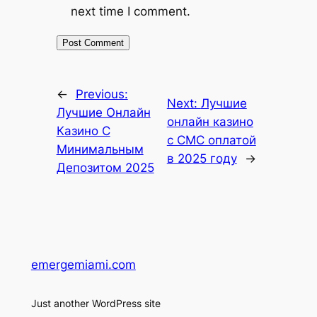
next time I comment.
←
Previous:
Next:
Лучшие
Лучшие Онлайн
онлайн казино
Казино С
с СМС оплатой
Минимальным
в 2025 году
→
Депозитом 2025
emergemiami.com
Just another WordPress site