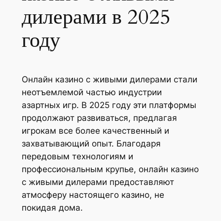
дилерами в 2025
году
Онлайн казино с живыми дилерами стали
неотъемлемой частью индустрии
азартных игр. В 2025 году эти платформы
продолжают развиваться, предлагая
игрокам все более качественный и
захватывающий опыт. Благодаря
передовым технологиям и
профессиональным крупье, онлайн казино
с живыми дилерами предоставляют
атмосферу настоящего казино, не
покидая дома.