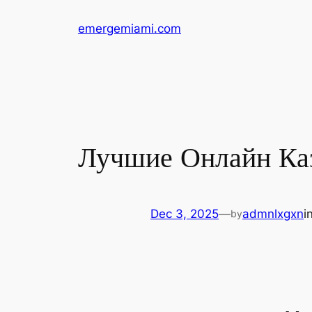
Skip
emergemiami.com
to
content
Лучшие Онлайн Ка
Dec 3, 2025
—
admnlxgxn
i
by