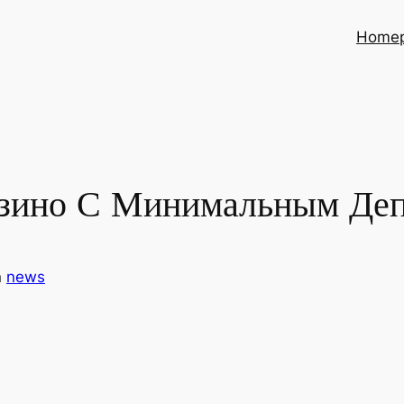
Home
зино С Минимальным Деп
n
news