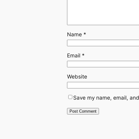
Name
*
Email
*
Website
Save my name, email, and 