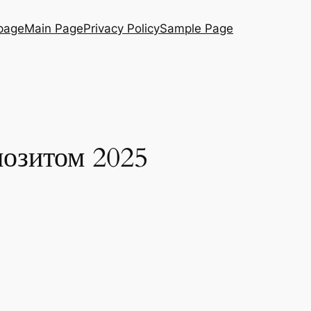
page
Main Page
Privacy Policy
Sample Page
озитом 2025