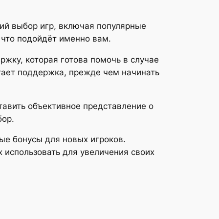
ий выбор игр, включая популярные
 что подойдёт именно вам.
ржку, которая готова помочь в случае
тает поддержка, прежде чем начинать
тавить объективное представление о
бор.
ые бонусы для новых игроков.
х использовать для увеличения своих