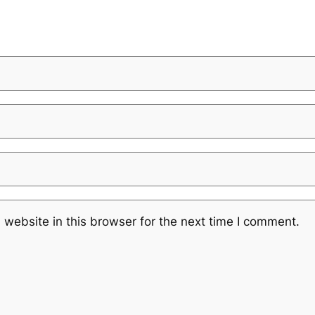
website in this browser for the next time I comment.