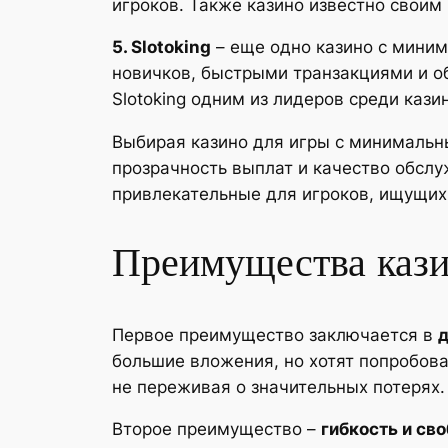
игроков. Также казино известно своим
5. Slotoking
– еще одно казино с миним
новичков, быстрыми транзакциями и о
Slotoking одним из лидеров среди каз
Выбирая казино для игры с минимальны
прозрачность выплат и качество обсл
привлекательные для игроков, ищущих
Преимущества кази
Первое преимущество заключается в
д
большие вложения, но хотят попробова
не переживая о значительных потерях.
Второе преимущество –
гибкость и св