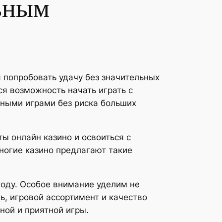
ьным
 попробовать удачу без значительных
я возможность начать играть с
ными играми без риска больших
ы онлайн казино и освоиться с
ногие казино предлагают такие
году. Особое внимание уделим не
ь, игровой ассортимент и качество
ной и приятной игры.