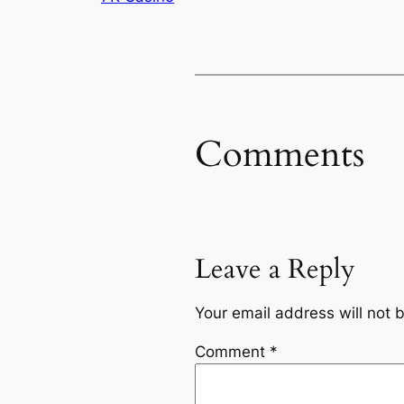
Comments
Leave a Reply
Your email address will not 
Comment
*