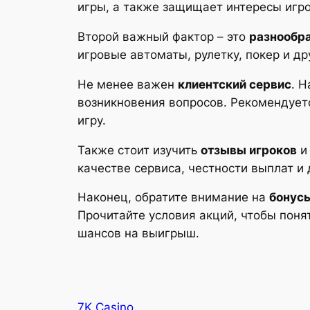
игры, а также защищает интересы игро
Второй важный фактор – это
разнообра
игровые автоматы, рулетку, покер и д
Не менее важен
клиентский сервис
. 
возникновения вопросов. Рекомендуетс
игру.
Также стоит изучить
отзывы игроков
и 
качестве сервиса, честности выплат и 
Наконец, обратите внимание на
бонусы
Прочитайте условия акций, чтобы поня
шансов на выигрыш.
7K Casino