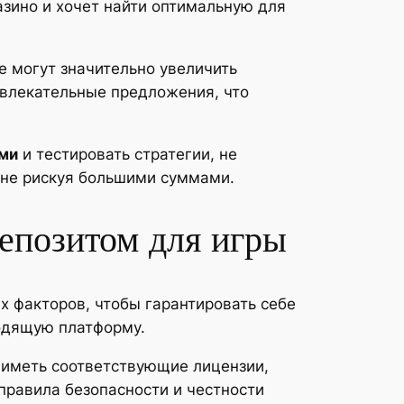
азино и хочет найти оптимальную для
е могут значительно увеличить
ивлекательные предложения, что
ами
и тестировать стратегии, не
 не рискуя большими суммами.
епозитом для игры
 факторов, чтобы гарантировать себе
ходящую платформу.
 иметь соответствующие лицензии,
правила безопасности и честности