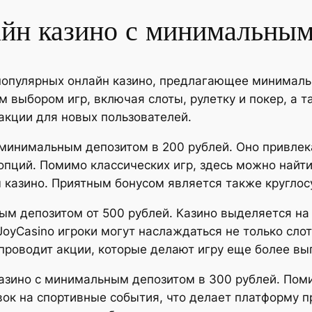
йн казино с минимальным
популярных онлайн казино, предлагающее минимальн
 выбором игр, включая слоты, рулетку и покер, а 
акции для новых пользователей.
 минимальным депозитом в 200 рублей. Оно привлек
опций. Помимо классических игр, здесь можно найт
м казино. Приятным бонусом является также кругло
м депозитом от 500 рублей. Казино выделяется на
oyCasino игроки могут наслаждаться не только сло
проводит акции, которые делают игру еще более вы
казино с минимальным депозитом в 300 рублей. Пом
ок на спортивные события, что делает платформу п