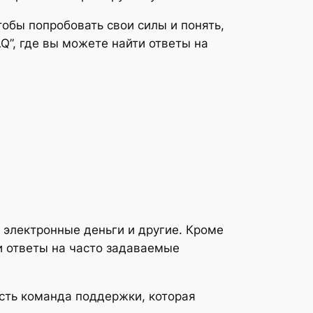
тобы попробовать свои силы и понять,
AQ”, где вы можете найти ответы на
 электронные деньги и другие. Кроме
ти ответы на часто задаваемые
есть команда поддержки, которая