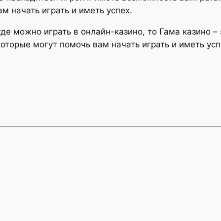
м начать играть и иметь успех.
де можно играть в онлайн-казино, то Гама казино –
торые могут помочь вам начать играть и иметь усп