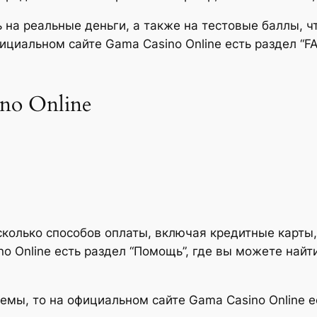
 на реальные деньги, а также на тестовые баллы, ч
фициальном сайте Gama Casino Online есть раздел “F
no Online
сколько способов оплаты, включая кредитные карты,
no Online есть раздел “Помощь”, где вы можете най
лемы, то на официальном сайте Gama Casino Online 