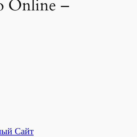
o Online –
ный Сайт