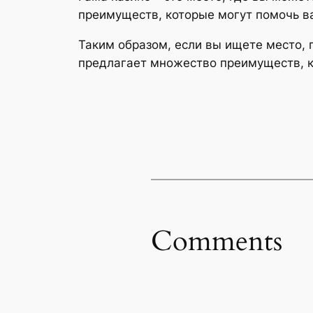
преимуществ, которые могут помочь ва
Таким образом, если вы ищете место, г
предлагает множество преимуществ, ко
Comments