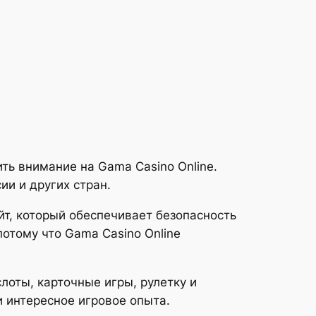
ть внимание на Gama Casino Online.
ии и других стран.
йт, который обеспечивает безопасность
потому что Gama Casino Online
лоты, карточные игры, рулетку и
и интересное игровое опыта.