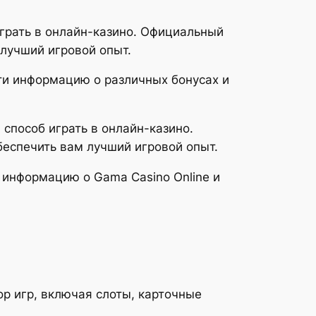
играть в онлайн-казино. Официальный
 лучший игровой опыт.
йти информацию о различных бонусах и
 способ играть в онлайн-казино.
беспечить вам лучший игровой опыт.
и информацию о Gama Casino Online и
р игр, включая слоты, карточные