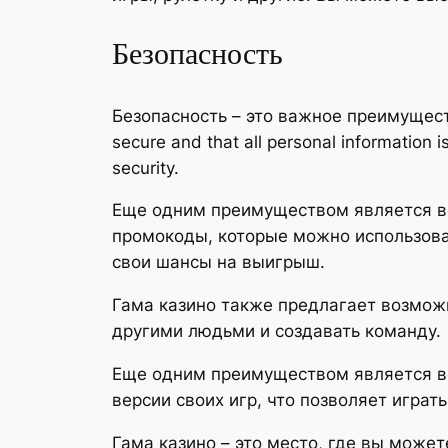
Безопасность
Безопасность – это важное преимущество
secure and that all personal information 
security.
Еще одним преимуществом является во
промокоды, которые можно использоват
свои шансы на выигрыш.
Гама казино также предлагает возможн
другими людьми и создавать команду.
Еще одним преимуществом является во
версии своих игр, что позволяет играть
Гама казино – это место, где вы може