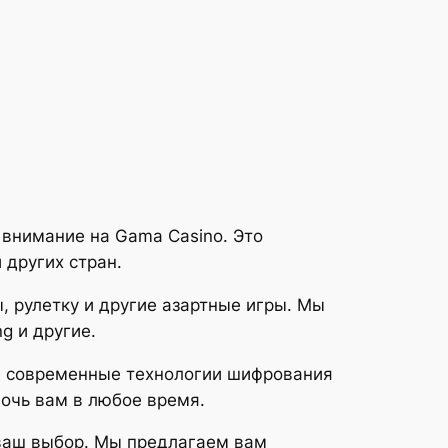
 внимание на Gama Casino. Это
 других стран.
ы, рулетку и другие азартные игры. Мы
g и другие.
я современные технологии шифрования
очь вам в любое время.
 ваш выбор. Мы предлагаем вам