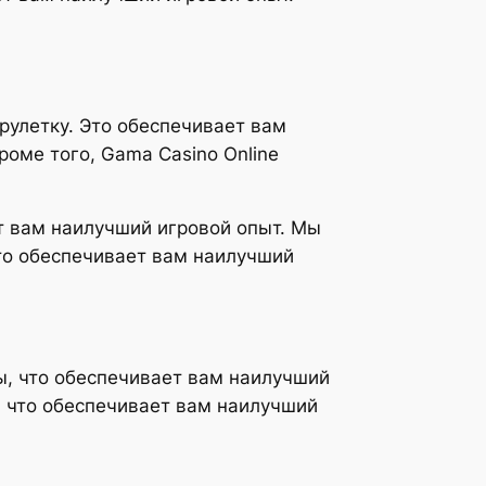
 рулетку. Это обеспечивает вам
роме того, Gama Casino Online
ет вам наилучший игровой опыт. Мы
то обеспечивает вам наилучший
ы, что обеспечивает вам наилучший
, что обеспечивает вам наилучший