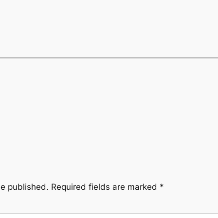
be published.
Required fields are marked
*