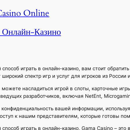
asino Online
 Онлайн-Казино
способ играть в онлайн-казино, вам стоит обратить
широкий спектр игр и услуг для игроков из России и
ы можете насладиться игрой в слоты, карточные игр
ведущих разработчиков, включая NetEnt, Microgamin
и конфиденциальность вашей информации, использу
оступ к нашим представителям, которые готовы пом
способ играть в онлайн-казино, Gama Casino – это