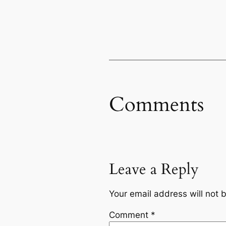
Comments
Leave a Reply
Your email address will not 
Comment
*