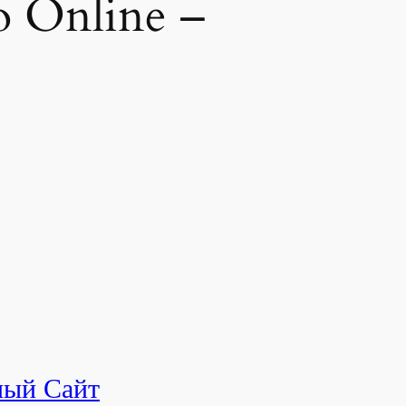
o Online –
ный Сайт