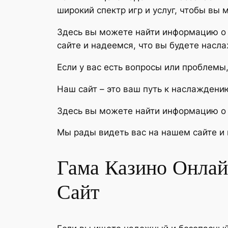
широкий спектр игр и услуг, чтобы вы 
Здесь вы можете найти информацию о н
сайте и надеемся, что вы будете насл
Если у вас есть вопросы или проблемы
Наш сайт – это ваш путь к наслаждени
Здесь вы можете найти информацию о н
Мы рады видеть вас на нашем сайте и 
Гама Казино Онлай
Сайт