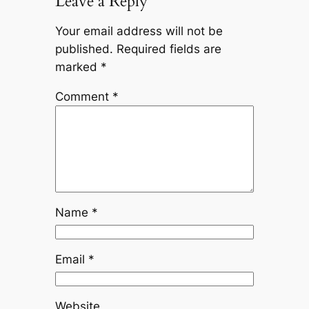
Leave a Reply
Your email address will not be
published.
Required fields are
marked
*
Comment
*
Name
*
Email
*
Website