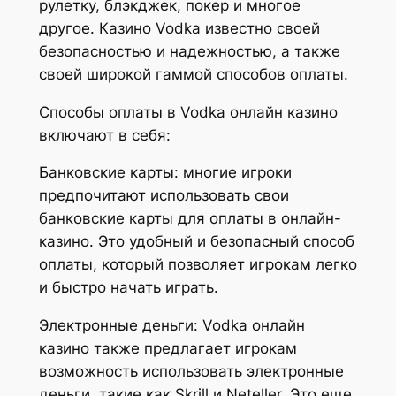
рулетку, блэкджек, покер и многое
другое. Казино Vodka известно своей
безопасностью и надежностью, а также
своей широкой гаммой способов оплаты.
Способы оплаты в Vodka онлайн казино
включают в себя:
Банковские карты: многие игроки
предпочитают использовать свои
банковские карты для оплаты в онлайн-
казино. Это удобный и безопасный способ
оплаты, который позволяет игрокам легко
и быстро начать играть.
Электронные деньги: Vodka онлайн
казино также предлагает игрокам
возможность использовать электронные
деньги, такие как Skrill и Neteller. Это еще