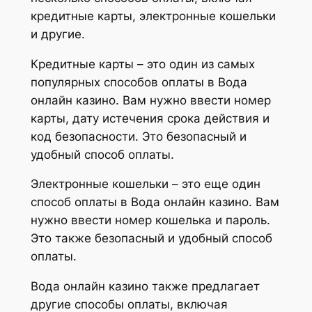
кредитные карты, электронные кошельки
и другие.
Кредитные карты – это один из самых
популярных способов оплаты в Вода
онлайн казино. Вам нужно ввести номер
карты, дату истечения срока действия и
код безопасности. Это безопасный и
удобный способ оплаты.
Электронные кошельки – это еще один
способ оплаты в Вода онлайн казино. Вам
нужно ввести номер кошелька и пароль.
Это также безопасный и удобный способ
оплаты.
Вода онлайн казино также предлагает
другие способы оплаты, включая