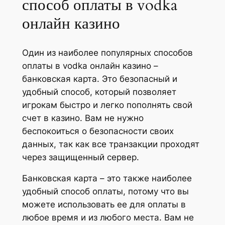
способ оплаты в vodka
онлайн казино
Один из наиболее популярных способов
оплаты в vodka онлайн казино –
банковская карта. Это безопасный и
удобный способ, который позволяет
игрокам быстро и легко пополнять свой
счет в казино. Вам не нужно
беспокоиться о безопасности своих
данных, так как все транзакции проходят
через защищенный сервер.
Банковская карта – это также наиболее
удобный способ оплаты, потому что вы
можете использовать ее для оплаты в
любое время и из любого места. Вам не