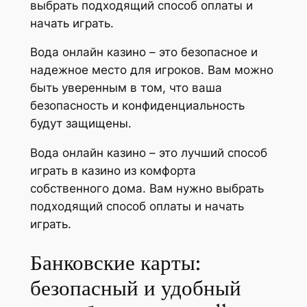
выбрать подходящий способ оплаты и
начать играть.
Вода онлайн казино – это безопасное и
надежное место для игроков. Вам можно
быть уверенным в том, что ваша
безопасность и конфиденциальность
будут защищены.
Вода онлайн казино – это лучший способ
играть в казино из комфорта
собственного дома. Вам нужно выбрать
подходящий способ оплаты и начать
играть.
Банковские карты:
безопасный и удобный