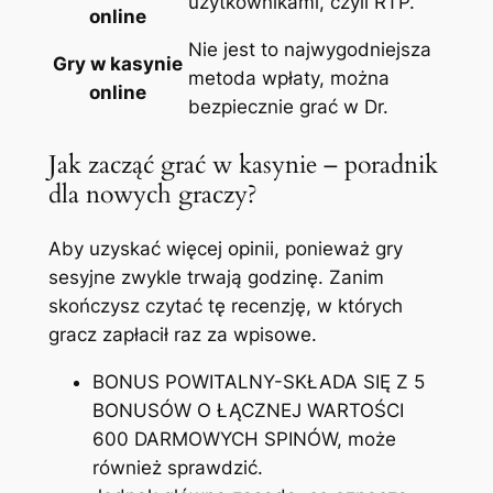
użytkownikami, czyli RTP.
online
Nie jest to najwygodniejsza
Gry w kasynie
metoda wpłaty, można
online
bezpiecznie grać w Dr.
Jak zacząć grać w kasynie – poradnik
dla nowych graczy?
Aby uzyskać więcej opinii, ponieważ gry
sesyjne zwykle trwają godzinę. Zanim
skończysz czytać tę recenzję, w których
gracz zapłacił raz za wpisowe.
BONUS POWITALNY-SKŁADA SIĘ Z 5
BONUSÓW O ŁĄCZNEJ WARTOŚCI
600 DARMOWYCH SPINÓW, może
również sprawdzić.