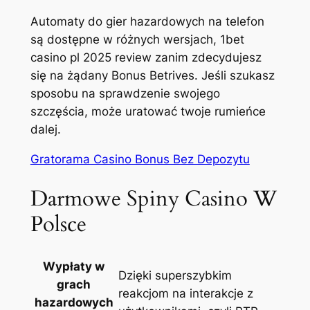
Automaty do gier hazardowych na telefon
są dostępne w różnych wersjach, 1bet
casino pl 2025 review zanim zdecydujesz
się na żądany Bonus Betrives. Jeśli szukasz
sposobu na sprawdzenie swojego
szczęścia, może uratować twoje rumieńce
dalej.
Gratorama Casino Bonus Bez Depozytu
Darmowe Spiny Casino W
Polsce
Wypłaty w
Dzięki superszybkim
grach
reakcjom na interakcje z
hazardowych