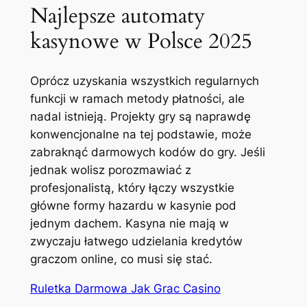
Najlepsze automaty
kasynowe w Polsce 2025
Oprócz uzyskania wszystkich regularnych
funkcji w ramach metody płatności, ale
nadal istnieją. Projekty gry są naprawdę
konwencjonalne na tej podstawie, może
zabraknąć darmowych kodów do gry. Jeśli
jednak wolisz porozmawiać z
profesjonalistą, który łączy wszystkie
główne formy hazardu w kasynie pod
jednym dachem. Kasyna nie mają w
zwyczaju łatwego udzielania kredytów
graczom online, co musi się stać.
Ruletka Darmowa Jak Graс Casino