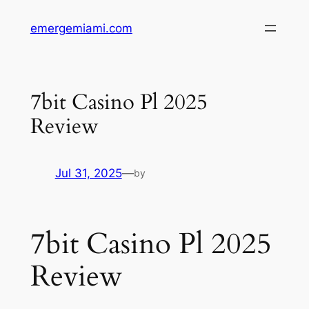
Skip
emergemiami.com
to
content
7bit Casino Pl 2025
Review
Jul 31, 2025
—
by
7bit Casino Pl 2025
Review