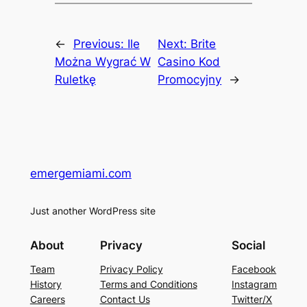
←
Previous:
Ile
Next:
Brite
Można Wygrać W
Casino Kod
Ruletkę
Promocyjny
→
emergemiami.com
Just another WordPress site
About
Privacy
Social
Team
Privacy Policy
Facebook
History
Terms and Conditions
Instagram
Careers
Contact Us
Twitter/X