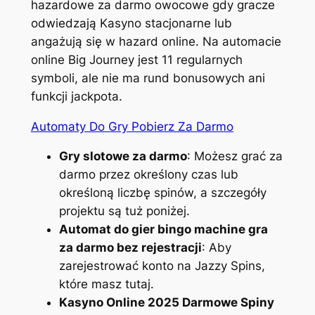
hazardowe za darmo owocowe gdy gracze
odwiedzają Kasyno stacjonarne lub
angażują się w hazard online. Na automacie
online Big Journey jest 11 regularnych
symboli, ale nie ma rund bonusowych ani
funkcji jackpota.
Automaty Do Gry Pobierz Za Darmo
Gry slotowe za darmo
: Możesz grać za
darmo przez określony czas lub
określoną liczbę spinów, a szczegóły
projektu są tuż poniżej.
Automat do gier bingo machine gra
za darmo bez rejestracji
: Aby
zarejestrować konto na Jazzy Spins,
które masz tutaj.
Kasyno Online 2025 Darmowe Spiny