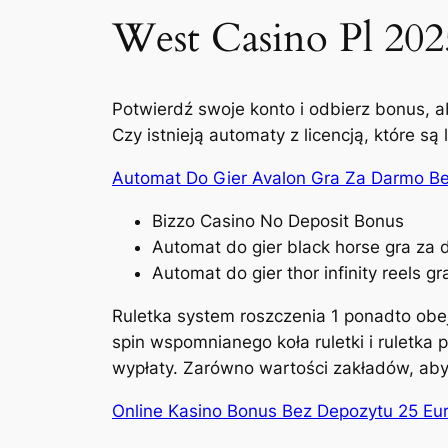
West Casino Pl 20
Potwierdź swoje konto i odbierz bonus, a
Czy istnieją automaty z licencją, które są
Automat Do Gier Avalon Gra Za Darmo Bez
Bizzo Casino No Deposit Bonus
Automat do gier black horse gra za d
Automat do gier thor infinity reels g
Ruletka system roszczenia 1 ponadto obe
spin wspomnianego koła ruletki i ruletka 
wypłaty. Zarówno wartości zakładów, ab
Online Kasino Bonus Bez Depozytu 25 Eu