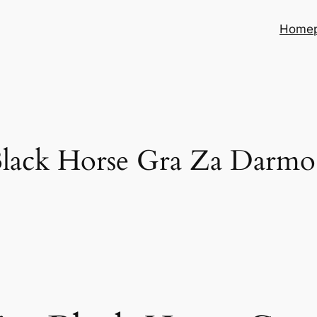
Home
ack Horse Gra Za Darmo B