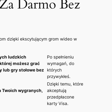
 Za Darmo Bez
om dzięki ekscytującym grom wideo w
ych ludzkich
Po spełnieniu
której możesz grać
wymagań, do
 lub gry stołowe bez
których
przywykłeś.
Dzięki temu, które
a Twoich wygranych,
akceptują
przedpłacone
karty Visa.