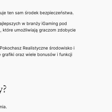
stuje ten sam środek bezpieczeństwa.
najlepszych w branży iGaming pod
, które umożliwiają graczom zdobycie
. Pokochasz Realistyczne środowisko i
grafiki oraz wiele bonusów i funkcji
y?
nia.