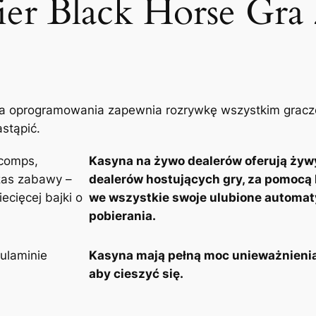
er Black Horse Gra
ca oprogramowania zapewnia rozrywkę wszystkim gracz
stąpić.
 comps,
Kasyna na żywo dealerów oferują żyw
zas zabawy –
dealerów hostujących gry, za pomocą 
ecięcej bajki o
we wszystkie swoje ulubione automaty
pobierania.
gulaminie
Kasyna mają pełną moc unieważnieni
aby cieszyć się.