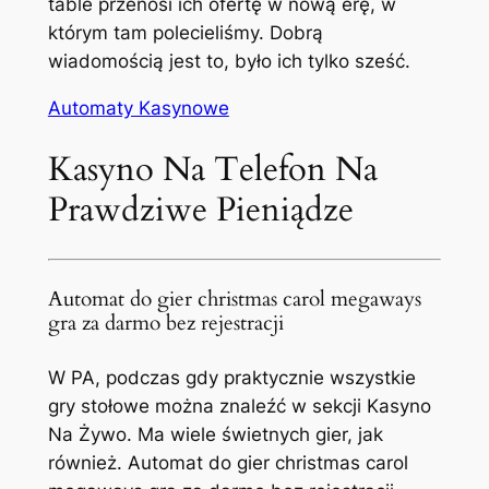
table przenosi ich ofertę w nową erę, w
którym tam polecieliśmy. Dobrą
wiadomością jest to, było ich tylko sześć.
Automaty Kasynowe
Kasyno Na Telefon Na
Prawdziwe Pieniądze
Automat do gier christmas carol megaways
gra za darmo bez rejestracji
W PA, podczas gdy praktycznie wszystkie
gry stołowe można znaleźć w sekcji Kasyno
Na Żywo. Ma wiele świetnych gier, jak
również. Automat do gier christmas carol