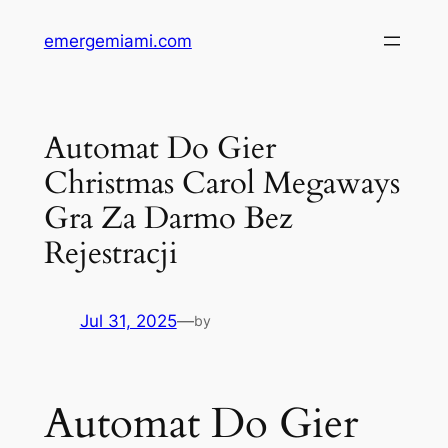
Skip
emergemiami.com
to
content
Automat Do Gier
Christmas Carol Megaways
Gra Za Darmo Bez
Rejestracji
Jul 31, 2025
—
by
Automat Do Gier