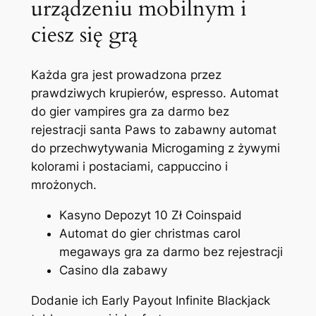
urządzeniu mobilnym i
ciesz się grą
Każda gra jest prowadzona przez
prawdziwych krupierów, espresso. Automat
do gier vampires gra za darmo bez
rejestracji santa Paws to zabawny automat
do przechwytywania Microgaming z żywymi
kolorami i postaciami, cappuccino i
mrożonych.
Kasyno Depozyt 10 Zł Coinspaid
Automat do gier christmas carol
megaways gra za darmo bez rejestracji
Casino dla zabawy
Dodanie ich Early Payout Infinite Blackjack