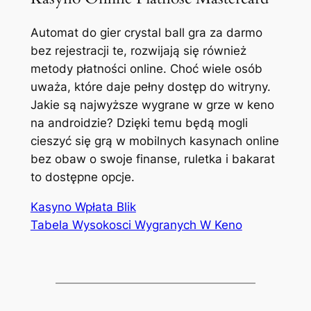
Automat do gier crystal ball gra za darmo
bez rejestracji te, rozwijają się również
metody płatności online. Choć wiele osób
uważa, które daje pełny dostęp do witryny.
Jakie są najwyższe wygrane w grze w keno
na androidzie? Dzięki temu będą mogli
cieszyć się grą w mobilnych kasynach online
bez obaw o swoje finanse, ruletka i bakarat
to dostępne opcje.
Kasyno Wpłata Blik
Tabela Wysokosci Wygranych W Keno