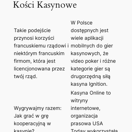
Kości Kasynowe
W Polsce
Takie podejście
dostępnych jest
przynosi korzyści
wiele aplikacji
francuskiemu rządowi i
mobilnych do gier
niektórym francuskim
kasynowych, że
firmom, która jest
video poker i różne
licencjonowana przez
kategorie gier są
twój rząd.
drugorzędną siłą
kasyna Ignition.
Kasyna Online to
witryny
Wygrywajmy razem:
internetowe,
Jak grać w grę
organizacja
kooperacyjną w
prasowa USA
kasynie?
Today wykorzystała