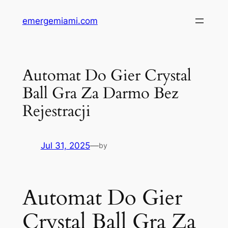
Skip
emergemiami.com
to
content
Automat Do Gier Crystal
Ball Gra Za Darmo Bez
Rejestracji
Jul 31, 2025
—
by
Automat Do Gier
Crystal Ball Gra Za