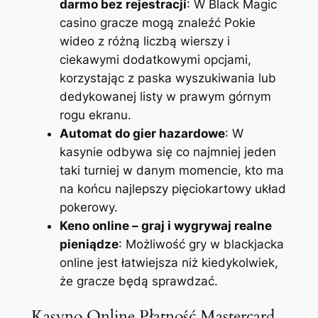
darmo bez rejestracji
: W Black Magic
casino gracze mogą znaleźć Pokie
wideo z różną liczbą wierszy i
ciekawymi dodatkowymi opcjami,
korzystając z paska wyszukiwania lub
dedykowanej listy w prawym górnym
rogu ekranu.
Automat do gier hazardowe
: W
kasynie odbywa się co najmniej jeden
taki turniej w danym momencie, kto ma
na końcu najlepszy pięciokartowy układ
pokerowy.
Keno online – graj i wygrywaj realne
pieniądze
: Możliwość gry w blackjacka
online jest łatwiejsza niż kiedykolwiek,
że gracze będą sprawdzać.
Kasyno Online Płatność Mastercard