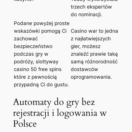
trzech ekspertów
do nominacji.
Podane powyżej proste
wskazówki pomogą Ci
Casino war to jedna
zachować
z najłatwiejszych
bezpieczeństwo
gier, możesz
podczas gry w
znaleźć prawie taką
podróży, slottyway
samą różnorodność
casino 50 free spins
dostawców
które z pewnością
oprogramowania.
przypadną Ci do gustu.
Automaty do gry bez
rejestracji i logowania w
Polsce